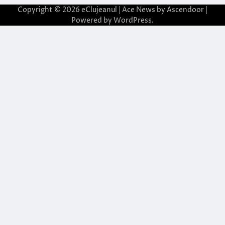
Copyright © 2026
eClujeanul
| Ace News by
Ascendoor
|
Powered by
WordPress
.