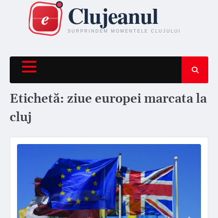
Skip
to
content
Etichetă:
ziue europei marcata la
cluj