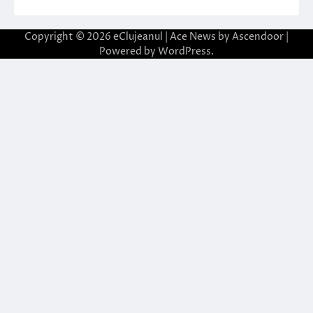
Copyright © 2026
eClujeanul
| Ace News by
Ascendoor
|
Powered by
WordPress
.