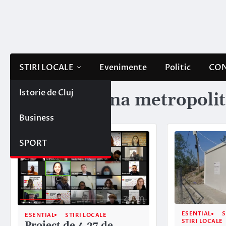
Skip
to
content
STIRI LOCALE
Evenimente
Politic
CON
Istorie de Cluj
Etichetă:
zona metropolit
Business
SPORT
ESENTIAL
S
ESENTIAL
STIRI LOCALE
STIRI LOCALE
Proiect de 4,27 de