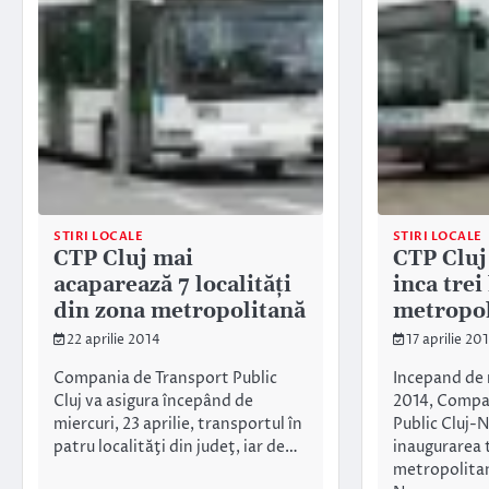
STIRI LOCALE
STIRI LOCALE
CTP Cluj mai
CTP Cluj
acaparează 7 localităţi
inca trei
din zona metropolitană
metropol
22 aprilie 2014
17 aprilie 20
Compania de Transport Public
Incepand de m
Cluj va asigura începând de
2014, Compa
miercuri, 23 aprilie, transportul în
Public Cluj-
patru localităţi din judeţ, iar de…
inaugurarea 
metropolitan