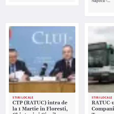
Napoca –…
STIRI LOCALE
STIRI LOCALE
CTP (RATUC) intra de
RATUC-ul
la 1 Martie in Floresti,
Compani