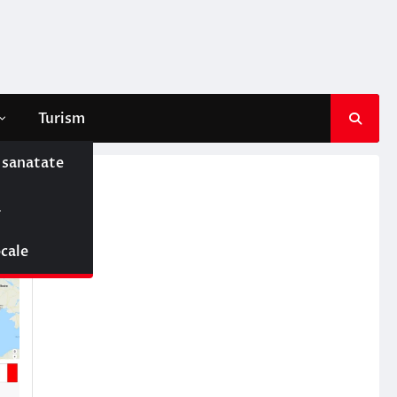
Turism
e sanatate
ă
ocale