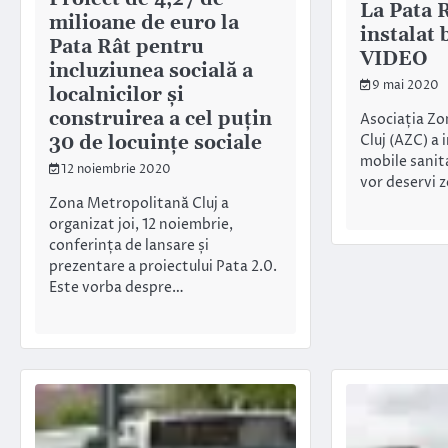
La Pata 
milioane de euro la
instalat 
Pata Rât pentru
VIDEO
incluziunea socială a
9 mai 2020
localnicilor și
construirea a cel puțin
Asociația Z
30 de locuințe sociale
Cluj (AZC) a 
mobile sanita
12 noiembrie 2020
vor deservi 
Zona Metropolitană Cluj a
organizat joi, 12 noiembrie,
conferința de lansare și
prezentare a proiectului Pata 2.0.
Este vorba despre…