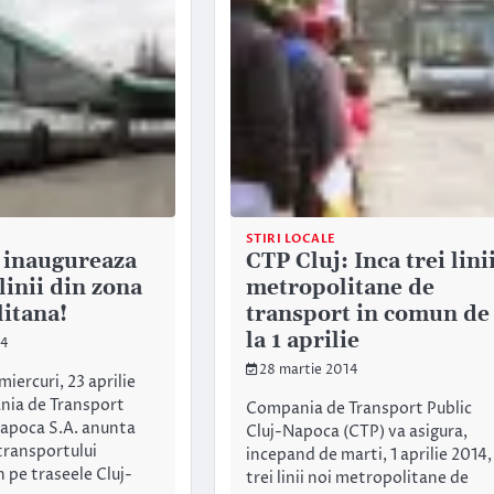
STIRI LOCALE
 inaugureaza
CTP Cluj: Inca trei lini
 linii din zona
metropolitane de
itana!
transport in comun de
la 1 aprilie
14
28 martie 2014
iercuri, 23 aprilie
nia de Transport
Compania de Transport Public
Napoca S.A. anunta
Cluj-Napoca (CTP) va asigura,
transportului
incepand de marti, 1 aprilie 2014,
 pe traseele Cluj-
trei linii noi metropolitane de