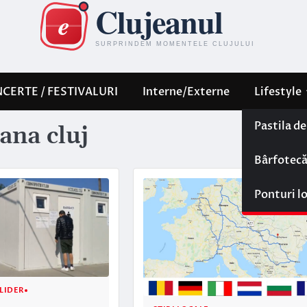
CERTE / FESTIVALURI
Interne/Externe
Lifestyle
Pastila d
ana cluj
Bârfotec
Ponturi l
LIDER