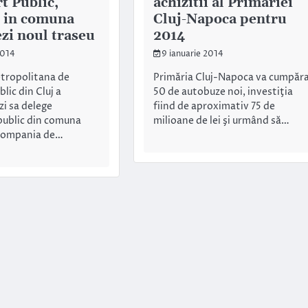
t Public,
achizitii al Primariei
i in comuna
Cluj-Napoca pentru
ezi noul traseu
2014
2014
9 ianuarie 2014
tropolitana de
Primăria Cluj-Napoca va cumpăr
lic din Cluj a
50 de autobuze noi, investiţia
zi sa delege
fiind de aproximativ 75 de
public din comuna
milioane de lei şi urmând să…
 Compania de…