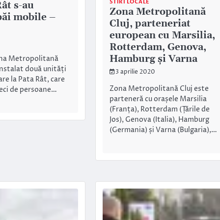
STIRI LOCALE
Rât s-au
Zona Metropolitană
băi mobile –
Cluj, parteneriat
european cu Marsilia,
Rotterdam, Genova,
Hamburg și Varna
ona Metropolitană
instalat două unități
3 aprilie 2020
re la Pata Rât, care
Zona Metropolitană Cluj este
zeci de persoane…
parteneră cu orașele Marsilia
(Franța), Rotterdam (Țările de
Jos), Genova (Italia), Hamburg
(Germania) și Varna (Bulgaria),…