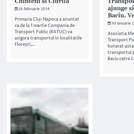
Chinteni si Ciurila
Transpor
ajunge s
26 februarie 2014
Baciu. V
Primaria Cluj-Napoca a anuntat
30 ianuarie 
ca de la 1 martie Compania de
Transport Public (RATUC) va
Asociatia Me
asigura transportul in localitatile
Transport Pub
Florești,…
hotarat asta
transportul 
Baciu catre