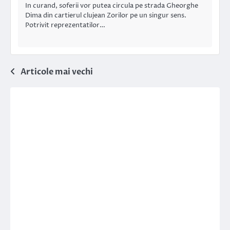
In curand, soferii vor putea circula pe strada Gheorghe
Dima din cartierul clujean Zorilor pe un singur sens.
Potrivit reprezentatilor…
Navigare
Articole mai vechi
în
articole