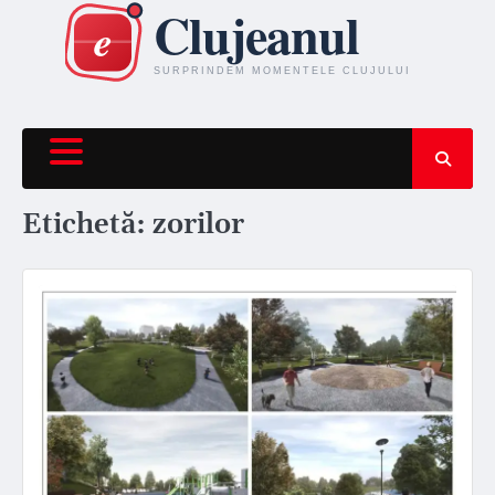
Skip
to
content
Etichetă:
zorilor