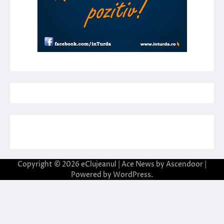
Copyright © 2026
eClujeanul
| Ace News by
Ascendoor
|
Powered by
WordPress
.