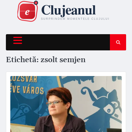
Skip
to
content
Etichetă:
zsolt semjen