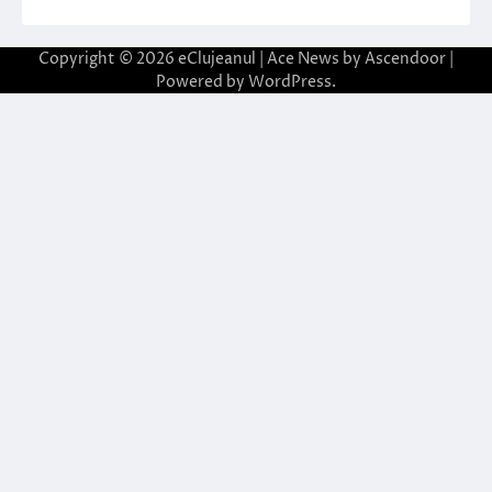
Copyright © 2026
eClujeanul
| Ace News by
Ascendoor
|
Powered by
WordPress
.