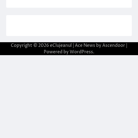
Copyright © 2026
eClujeanul
| Ace News by
Ascendoor
|
Powered by
WordPress
.