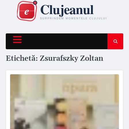
Skip
to
content
Etichetă:
Zsurafszky Zoltan