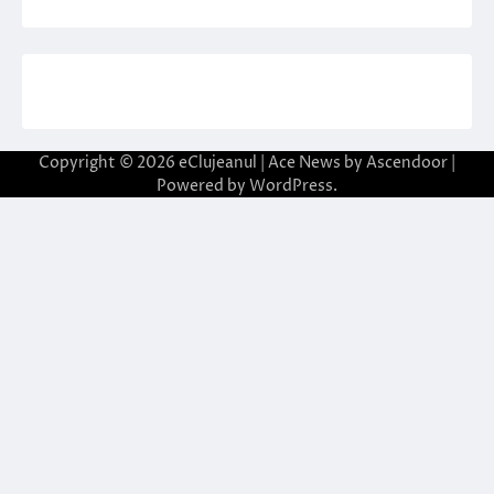
Copyright © 2026
eClujeanul
| Ace News by
Ascendoor
|
Powered by
WordPress
.