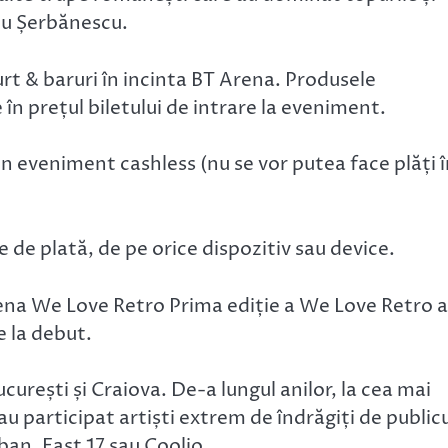
cu Șerbănescu.
urt & baruri în incinta BT Arena. Produsele
în prețul biletului de intrare la eveniment.
 eveniment cashless (nu se vor putea face plăți î
de plată, de pe orice dispozitiv sau device.
ena We Love Retro Prima ediție a We Love Retro a
e la debut.
urești și Craiova. De-a lungul anilor, la cea mai
 participat artiști extrem de îndrăgiți de publicu
ban, East 17 sau Coolio.