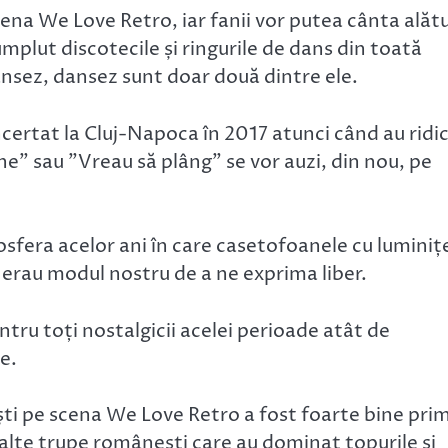
ena We Love Retro, iar fanii vor putea cânta alătu
mplut discotecile și ringurile de dans din toată
sez, dansez sunt doar două dintre ele.
certat la Cluj-Napoca în 2017 atunci când au ridi
ine” sau ”Vreau să plâng” se vor auzi, din nou, pe
sfera acelor ani în care casetofoanele cu luminiț
 erau modul nostru de a ne exprima liber.
ru toți nostalgicii acelei perioade atât de
e.
ti pe scena We Love Retro a fost foarte bine prim
a alte trupe românești care au dominat topurile și