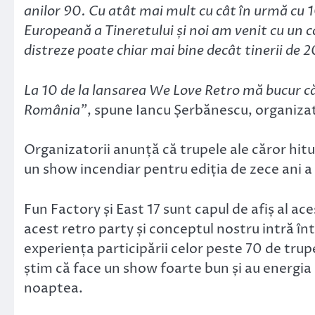
anilor 90. Cu atât mai mult cu cât în urmă cu 
Europeană a Tineretului și noi am venit cu un co
distreze poate chiar mai bine decât tinerii de 2
La 10 de la lansarea We Love Retro mă bucur că
România”
, spune Iancu Șerbănescu, organiza
Organizatorii anunță că trupele ale căror hitu
un show incendiar pentru ediția de zece ani 
Fun Factory și East 17 sunt capul de afiș al ac
acest retro party și conceptul nostru intră într
experiența participării celor peste 70 de tru
știm că face un show foarte bun și au energia 
noaptea.