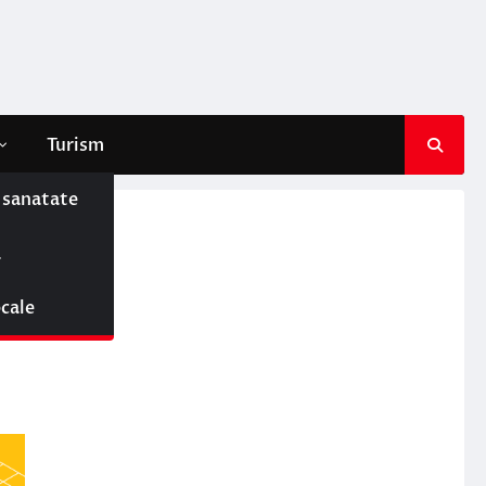
Turism
e sanatate
ă
ocale