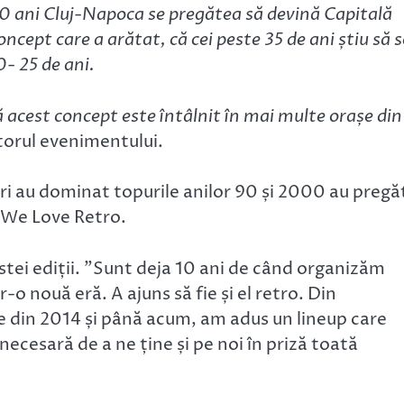
10 ani Cluj-Napoca se pregătea să devină Capitală
ncept care a arătat, că cei peste 35 de ani știu să s
0- 25 de ani.
 acest concept este întâlnit în mai multe orașe din
torul evenimentului.
ri au dominat topurile anilor 90 și 2000 au pregă
a We Love Retro.
estei ediții. ”Sunt deja 10 ani de când organizăm
-o nouă eră. A ajuns să fie și el retro. Din
pe din 2014 și până acum, am adus un lineup care
necesară de a ne ține și pe noi în priză toată