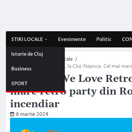
Skip
to
content
STIRI LOCALE
Evenimente
Politic
CON
Istorie de Cluj
Home
Evenimente locale
10 ani de We Love Retro, la Cluj-Napoca. Cel mai mare
Business
10 ani de We Love Retro
SPORT
mare retro party din R
incendiar
8 martie 2024