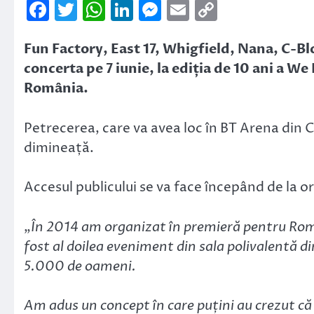
Facebook
Twitter
WhatsApp
LinkedIn
Messenger
Email
Copy
Link
Fun Factory, East 17, Whigfield, Nana, C-Bl
concerta pe 7 iunie, la ediția de 10 ani a W
România.
Petrecerea, care va avea loc în BT Arena din 
dimineață.
Accesul publicului se va face începând de la o
„
În 2014 am organizat în premieră pentru Româ
fost al doilea eveniment din sala polivalentă di
5.000 de oameni.
Am adus un concept în care puțini au crezut c