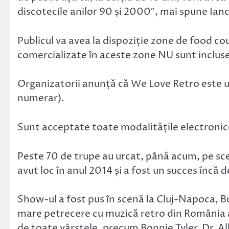
discotecile anilor 90 și 2000″, mai spune Ian
Publicul va avea la dispoziție zone de food co
comercializate în aceste zone NU sunt incluse 
Organizatorii anunță că We Love Retro este un
numerar).
Sunt acceptate toate modalitățile electronice 
Peste 70 de trupe au urcat, până acum, pe sc
avut loc în anul 2014 și a fost un succes încă d
Show-ul a fost pus în scenă la Cluj-Napoca, Buc
mare petrecere cu muzică retro din România au
de toate vârstele, precum Bonnie Tyler, Dr. Al