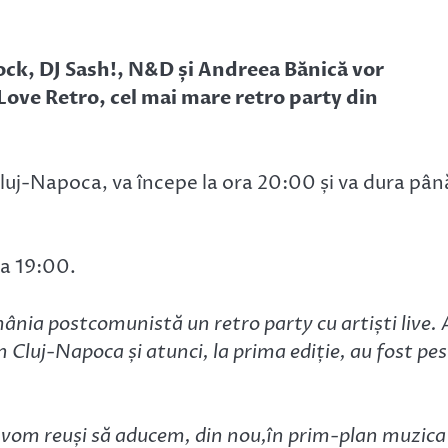
ock, DJ Sash!, N&D și Andreea Bănică vor
e Love Retro, cel mai mare retro party din
Cluj-Napoca, va începe la ora 20:00 și va dura pân
ra 19:00.
nia postcomunistă un retro party cu artiști live. 
n Cluj-Napoca și atunci, la prima ediție, au fost pe
ă vom reuși să aducem, din nou,în prim-plan muzica