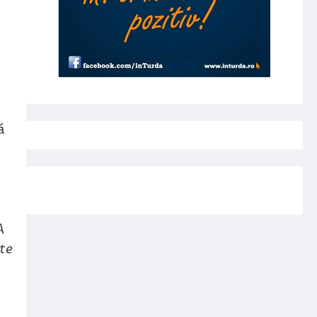
ă
A
ste