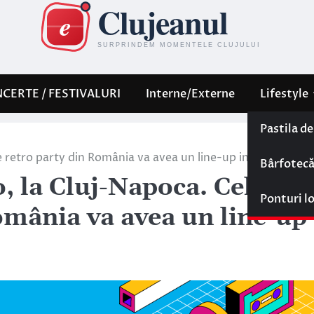
CERTE / FESTIVALURI
Interne/Externe
Lifestyle
Pastila d
 retro party din România va avea un line-up incendiar
Bârfotec
, la Cluj-Napoca. Cel mai
Ponturi l
omânia va avea un line-up