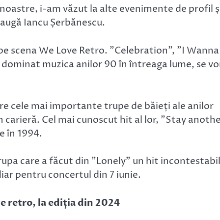
 noastre, i-am văzut la alte evenimente de profil ș
daugă Iancu Șerbănescu.
ă pe scena We Love Retro. ”Celebration”, ”I Wanna
 dominat muzica anilor 90 în întreaga lume, se vo
tre cele mai importante trupe de băieți ale anilor
carieră. Cel mai cunoscut hit al lor, ”Stay anoth
e în 1994.
rupa care a făcut din ”Lonely” un hit incontestabil
iar pentru concertul din 7 iunie.
retro, la ediția din 2024