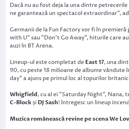
Dacă nu au fost deja la una dintre petrecerile
ne garantează un spectacol extraordinar”, a
Germanii de la Fun Factory vor fi în premier
with U” sau ”Don’t Go Away”, hiturile care au
auzi în BT Arena.
Lineup-ul este completat de
East 17
, una din
90, cu peste 18 milioane de albume vândute în 
day” a ajuns pe primul loc al topurilor britanic
Whigfield
, cu al ei ”Saturday Night”, Nana, t
C-Block
și
DJ Sash
! întregesc un lineup incend
Muzica românească revine pe scena We Love 