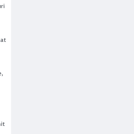
ri
cat
e,
it