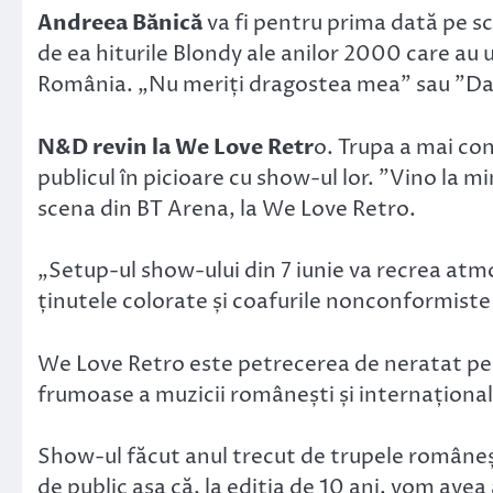
Andreea Bănică
va fi pentru prima dată pe sc
de ea hiturile Blondy ale anilor 2000 care au u
România. „Nu meriți dragostea mea” sau ”Dan
N&D revin la We Love Retr
o. Trupa a mai con
publicul în picioare cu show-ul lor. ”Vino la m
scena din BT Arena, la We Love Retro.
„Setup-ul show-ului din 7 iunie va recrea atmo
ținutele colorate și coafurile nonconformiste
We Love Retro este petrecerea de neratat pent
frumoase a muzicii românești și internațional
Show-ul făcut anul trecut de trupele româneș
de public așa că, la ediția de 10 ani, vom ave