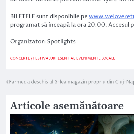
BILETELE sunt disponibile pe
www.weloveretr
programat să înceapă la ora 20.00. Accesul pu
Organizator: Spotlights
CONCERTE / FESTIVALURI
ESENTIAL
EVENIMENTE LOCALE
Farmec a deschis al 6-lea magazin propriu din Cluj-N
Navigare
în
Articole asemănătoare
articole