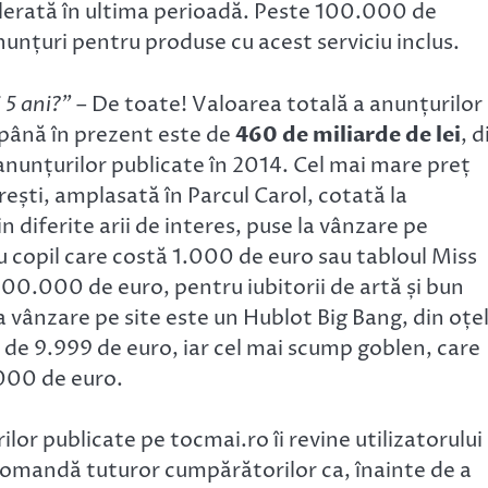
celerată în ultima perioadă. Peste 100.000 de
nțuri pentru produse cu acest serviciu inclus.
 5 ani?”
– De toate! Valoarea totală a anunțurilor
i până în prezent este de
460 de miliarde de lei
, d
anunțurilor publicate în 2014. Cel mai mare preț
rești, amplasată în Parcul Carol, cotată la
 diferite arii de interes, puse la vânzare pe
u copil care costă 1.000 de euro sau tabloul Miss
00.000 de euro, pentru iubitorii de artă și bun
 vânzare pe site este un Hublot Big Bang, din oțe
 de 9.999 de euro, iar cel mai scump goblen, care
.000 de euro.
lor publicate pe tocmai.ro îi revine utilizatorului
recomandă tuturor cumpărătorilor ca, înainte de a