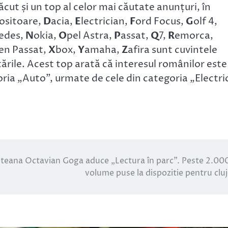
ăcut și un top al celor mai căutate anunțuri, în
ositoare,
D
acia,
E
lectrician,
F
ord Focus,
G
olf 4,
edes,
N
okia,
O
pel Astra,
P
assat,
Q
7,
R
emorca,
en Passat,
X
box,
Y
amaha,
Z
afira sunt cuvintele
tările. Acest top arată că interesul românilor este
oria „Auto”, urmate de cele din categoria „Electri
eteana Octavian Goga aduce „Lectura în parc”. Peste 2.00
volume puse la dispozitie pentru cluj