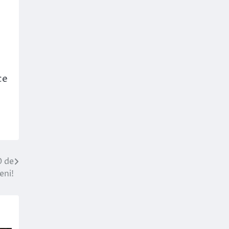
ce
0 de
eni!