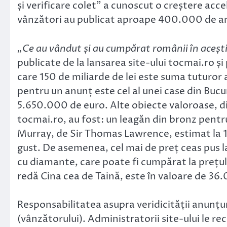
și verificare colet” a cunoscut o creștere ac
vânzători au publicat aproape 400.000 de anu
„Ce au vândut și au cumpărat românii în acești
publicate de la lansarea site-ului tocmai.ro ș
care 150 de miliarde de lei este suma tuturor 
pentru un anunț este cel al unei case din Bucu
5.650.000 de euro. Alte obiecte valoroase, din
tocmai.ro, au fost: un leagăn din bronz pentr
Murray, de Sir Thomas Lawrence, estimat la 1
gust. De asemenea, cel mai de preț ceas pus la
cu diamante, care poate fi cumpărat la prețul
redă Cina cea de Taină, este în valoare de 36
Responsabilitatea asupra veridicității anunțuri
(vânzătorului). Administratorii site-ului le 