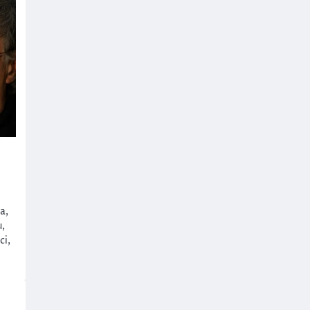
a,
u,
ci,