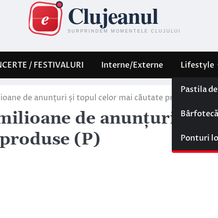
CERTE / FESTIVALURI
Interne/Externe
Lifestyle
Pastila d
lioane de anunțuri și topul celor mai căutate produse (P)
Bârfotec
 milioane de anunțuri și
 produse (P)
Ponturi l