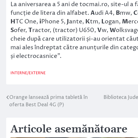
La aniversarea a 5 ani de tocmai.ro, site-ul a f
funcție de litera din alfabet.
A
udi A4,
B
mw,
C
H
TC One,
i
Phone 5,
J
ante,
K
tm,
L
ogan,
M
erc
S
ofer,
T
ractor, (tractor) U650,
V
w,
W
olksvag
cheie după care utilizatorii și-au orientat cău
mai ales îndreptat către anunțurile din categ
și electrocasnice”.
INTERNE/EXTERNE
Orange lansează prima tabletă în
Biblioteca Jud
Navigare
oferta Best Deal 4G (P)
în
articole
Articole asemănătoare