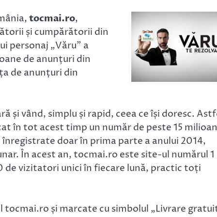
omânia,
tocmai.ro
,
ătorii și cumpărătorii din
lui personaj „Văru” a
lioane de anunțuri din
ața de anunțuri din
 și vând, simplu și rapid, ceea ce își doresc. Astf
icat în tot acest timp un număr de peste 15 milioa
 înregistrate doar în prima parte a anului 2014,
ar. În acest an, tocmai.ro este site-ul numărul 1
 vizitatori unici în fiecare lună, practic toți
l tocmai.ro și marcate cu simbolul „Livrare gratui