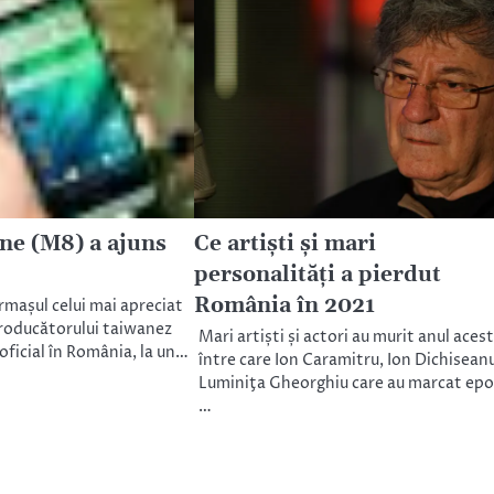
e (M8) a ajuns
Ce artiști și mari
personalități a pierdut
România în 2021
mașul celui mai apreciat
roducătorului taiwanez
Mari artiști și actori au murit anul acest
 oficial în România, la un…
între care Ion Caramitru, Ion Dichisean
Luminiţa Gheorghiu care au marcat epo
…