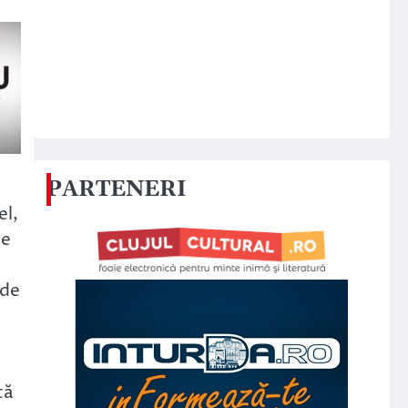
PARTENERI
el,
ne
 de
tă