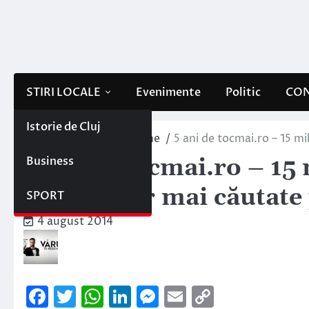
Skip
to
content
STIRI LOCALE
Evenimente
Politic
CON
Istorie de Cluj
Home
Interne/Externe
5 ani de tocmai.ro – 15 mi
Business
5 ani de tocmai.ro – 15
topul celor mai căutate
SPORT
4 august 2014
Facebook
Twitter
WhatsApp
LinkedIn
Messenger
Email
Copy