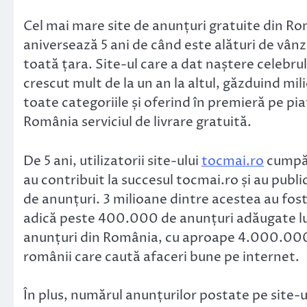
Link
Cel mai mare site de anunțuri gratuite din R
aniversează 5 ani de când este alături de vânz
toată țara. Site-ul care a dat naștere celebru
crescut mult de la un an la altul, găzduind mi
toate categoriile și oferind în premieră pe pi
România serviciul de livrare gratuită.
De 5 ani, utilizatorii site-ului
tocmai.ro
cumpără
au contribuit la succesul tocmai.ro și au publ
de anunțuri. 3 milioane dintre acestea au fost
adică peste 400.000 de anunțuri adăugate lun
anunțuri din România, cu aproape 4.000.000 de
românii care caută afaceri bune pe internet.
În plus, numărul anunțurilor postate pe site-u