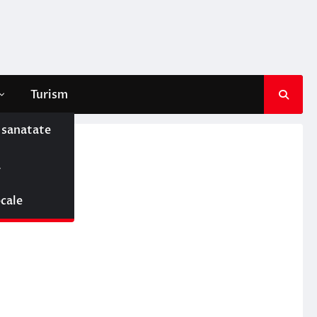
Turism
e sanatate
ă
ocale