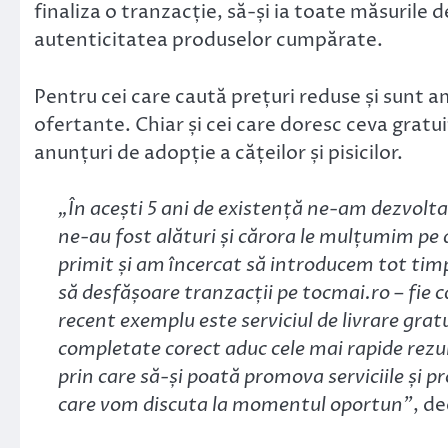
finaliza o tranzacție, să-și ia toate măsurile
autenticitatea produselor cumpărate.
Pentru cei care caută prețuri reduse și sunt a
ofertante. Chiar și cei care doresc ceva grat
anunțuri de adopție a cățeilor și pisicilor.
„În acești 5 ani de existență ne-am dezvoltat
ne-au fost alături și cărora le mulțumim pe 
primit și am încercat să introducem tot timpul
să desfășoare tranzacții pe tocmai.ro – fie 
recent exemplu este serviciul de livrare gr
completate corect aduc cele mai rapide rezult
prin care să-și poată promova serviciile și 
care vom discuta la momentul oportun”
, d