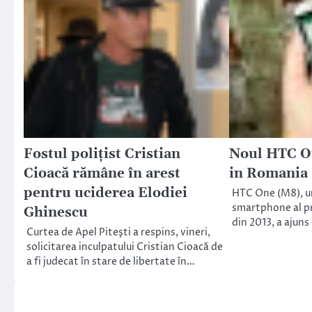
Fostul poliţist Cristian
Noul HTC On
Cioacă rămâne în arest
in Romania
pentru uciderea Elodiei
HTC One (M8), ur
smartphone al p
Ghinescu
din 2013, a ajuns
Curtea de Apel Piteşti a respins, vineri,
solicitarea inculpatului Cristian Cioacă de
a fi judecat în stare de libertate în…