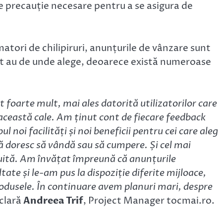
 de precauție necesare pentru a se asigura de
matori de chilipiruri, anunțurile de vânzare sunt
uit au de unde alege, deoarece există numeroase
 foarte mult, mai ales datorită utilizatorilor care
această cale. Am ținut cont de fiecare feedback
 noi facilități și noi beneficii pentru cei care aleg
că doresc să vândă sau să cumpere. Și cel mai
atuită. Am învățat împreună că anunțurile
ate și le-am pus la dispoziție diferite mijloace,
produsele. În continuare avem planuri mari, despre
eclară
Andreea Trif
, Project Manager tocmai.ro.