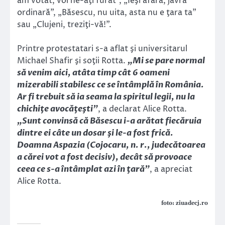
am votat, voi ne-aţi furat”, „Ieşi afară, javră
ordinară”, „Băsescu, nu uita, asta nu e ţara ta”
sau „Clujeni, treziţi-vă!”.
Printre protestatari s-a aflat şi universitarul
Michael Shafir şi soţii Rotta.
„Mi se pare normal
să venim aici, atâta timp cât 6 oameni
mizerabili stabilesc ce se întâmplă în România.
Ar fi trebuit să ia seama la spiritul legii, nu la
chichiţe avocăţeşti”
, a declarat Alice Rotta.
„Sunt convinsă că Băsescu i-a arătat fiecăruia
dintre ei câte un dosar şi le-a fost frică.
Doamna Aspazia (Cojocaru, n. r., judecătoarea
a cărei vot a fost decisiv), decât să provoace
ceea ce s-a întâmplat azi în ţară”
, a apreciat
Alice Rotta.
foto: ziuadecj.ro