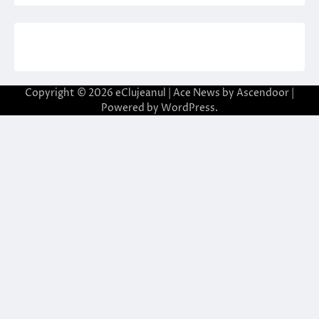
Copyright © 2026
eClujeanul
| Ace News by
Ascendoor
|
Powered by
WordPress
.