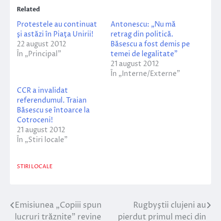
Related
Protestele au continuat
Antonescu: „Nu mă
şi astăzi în Piaţa Unirii!
retrag din politică.
22 august 2012
Băsescu a fost demis pe
În „Principal”
temei de legalitate”
21 august 2012
În „Interne/Externe”
CCR a invalidat
referendumul. Traian
Băsescu se întoarce la
Cotroceni!
21 august 2012
În „Stiri locale”
STIRI LOCALE
Emisiunea „Copiii spun
Rugbyştii clujeni au
Navigare
lucruri trăznite” revine
pierdut primul meci din