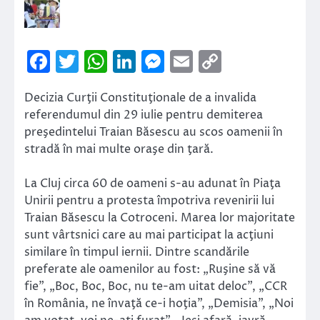
Facebook
Twitter
WhatsApp
LinkedIn
Messenger
Email
Copy
Link
Decizia Curţii Constituţionale de a invalida
referendumul din 29 iulie pentru demiterea
preşedintelui Traian Băsescu au scos oamenii în
stradă în mai multe oraşe din ţară.
La Cluj circa 60 de oameni s-au adunat în Piaţa
Unirii pentru a protesta împotriva revenirii lui
Traian Băsescu la Cotroceni. Marea lor majoritate
sunt vârtsnici care au mai participat la acţiuni
similare în timpul iernii. Dintre scandările
preferate ale oamenilor au fost: „Ruşine să vă
fie”, „Boc, Boc, Boc, nu te-am uitat deloc”, „CCR
în România, ne învaţă ce-i hoţia”, „Demisia”, „Noi