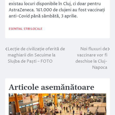
existau locuri disponibile în Cluj, ci doar pentru
AstraZeneca. 161.000 de clujeni au fost vaccinați
anti-Covid până sâmbătă, 3 aprilie.
ESENTIAL
STIRI LOCALE
Lecție de civilizație oferită de
Noi fluxuri de
Navigare
maghiarii din Secuime la
vaccinare vor fi
în
Slujba de Paști – FOTO
deschise la Cluj-
Napoca
articole
Articole asemănătoare