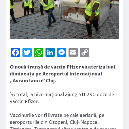
Facebook
Twitter
WhatsApp
LinkedIn
Messenger
Email
Copy
Link
O nouă tranșă de vaccin Pfizer va ateriza luni
dimineața pe Aeroportul Internațional
„Avram Iancu” Cluj.
}n total, la nivel național ajung 511.290 doze de
vaccin Pfizer.
Vaccinurile vor fi livrate pe cale aeriană, pe
aeroporturile din Otopeni, Cluj-Napoca,