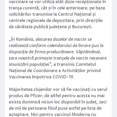
vaccinare se vor utiliza atât doze recepționate în
tranșa curentă, cât și în cele anterioare, pe baza
solicitărilor transmise la Centrul Național și
centrele regionale de depozitare, prin direcțiile
de sănătate publică județene și București.
„În România, alocarea dozelor de vaccin se
realizează conform calendarului de livrare pus la
dispoziție de firma producătoare. Săptămânal,
țara noastră primește tranșele de vaccin necesare
imunizării populației”
, a transmis Comitetul
Național de Coordonare a Activităților privind
Vaccinarea împotriva COVID-19.
Majoritatea clujenilor vor să fie vaccinați cu serul
produs de Pfizer; de altfel pentru acesta nu mai
exista duminică niciun loc disponibil în județ, zeci
de mii de persoane fiind puse astfel pe lista de
așteptare. Nici pentru vaccinul Moderna nu