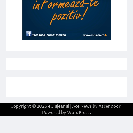
Copyright © 2026
eClujeanul
| Ace News by
Ascendoor
|
Powered by
WordPress
.