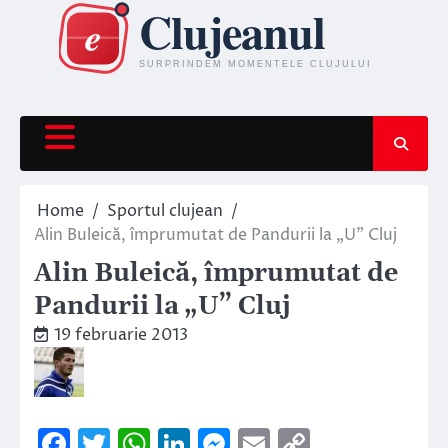
Skip
to
content
Home
Sportul clujean
Alin Buleică, împrumutat de Pandurii la „U” Cluj
Alin Buleică, împrumutat de
Pandurii la „U” Cluj
19 februarie 2013
Facebook
Twitter
WhatsApp
LinkedIn
Messenger
Email
Copy