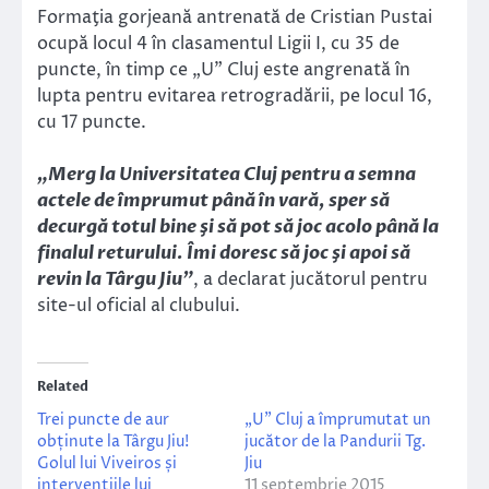
Formaţia gorjeană antrenată de Cristian Pustai
ocupă locul 4 în clasamentul Ligii I, cu 35 de
puncte, în timp ce „U” Cluj este angrenată în
lupta pentru evitarea retrogradării, pe locul 16,
cu 17 puncte.
„Merg la Universitatea Cluj pentru a semna
actele de împrumut până în vară, sper să
decurgă totul bine şi să pot să joc acolo până la
finalul returului. Îmi doresc să joc şi apoi să
revin la Târgu Jiu”
, a declarat jucătorul pentru
site-ul oficial al clubului.
Related
Trei puncte de aur
„U” Cluj a împrumutat un
obținute la Târgu Jiu!
jucător de la Pandurii Tg.
Golul lui Viveiros și
Jiu
intervențiile lui
11 septembrie 2015