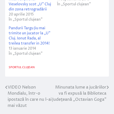
Veselovsky scot „U” Cluj
În „Sportul clujean”
din zona retrogradării
20 aprilie 2015
În „Sportul clujean”
Pandurii Targu Jiu mai
trimite un jucator la „U”
Cluj. Ionut Rada, al
treilea transfer in 2014!
13 ianuarie 2014
În „Sportul clujean”
SPORTUL CLUJEAN
VIDEO Nelson
Minunata lume a jucăriilor
Navigare
Mondialu, într-o
va fi expusă la Biblioteca
în
ipostază în care nu l-ai
Judeţeană „Octavian Goga”
mai văzut
articole