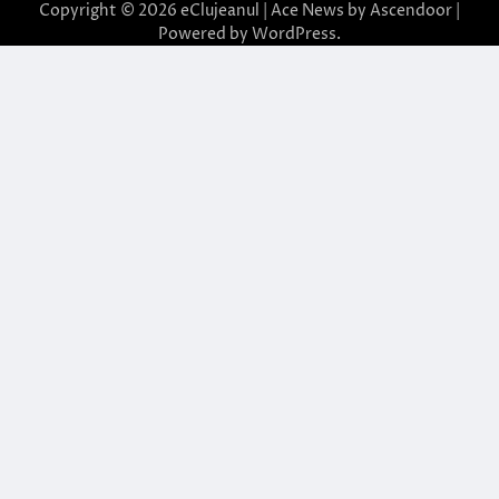
Copyright © 2026
eClujeanul
| Ace News by
Ascendoor
|
Powered by
WordPress
.