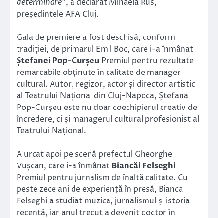
determinare”
, a declarat Mihaela Rus,
președintele AFA Cluj.
Gala de premiere a fost deschisă, conform
tradiției, de primarul Emil Boc, care i-a înmânat
Ștefanei Pop-Curșeu
Premiul pentru rezultate
remarcabile obținute în calitate de manager
cultural. Autor, regizor, actor și director artistic
al Teatrului Național din Cluj-Napoca, Ștefana
Pop-Curșeu este nu doar coechipierul creativ de
încredere, ci și managerul cultural profesionist al
Teatrului Național.
A urcat apoi pe scenă prefectul Gheorghe
Vușcan, care i-a înmânat
Biancăi Felseghi
Premiul pentru jurnalism de înaltă calitate. Cu
peste zece ani de experiență în presă, Bianca
Felseghi a studiat muzica, jurnalismul și istoria
recentă, iar anul trecut a devenit doctor în