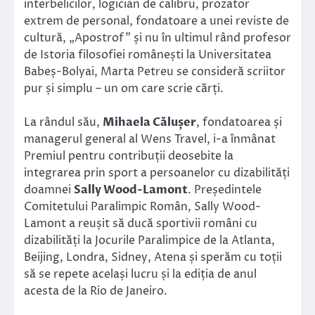
interbelicilor, logician de calibru, prozator
extrem de personal, fondatoare a unei reviste de
cultură, „Apostrof” și nu în ultimul rând profesor
de Istoria filosofiei românești la Universitatea
Babeș-Bolyai, Marta Petreu se consideră scriitor
pur și simplu – un om care scrie cărți.
La rândul său,
Mihaela Călușer
, fondatoarea și
managerul general al Wens Travel, i-a înmânat
Premiul pentru contribuții deosebite la
integrarea prin sport a persoanelor cu dizabilități
doamnei
Sally Wood-Lamont
. Președintele
Comitetului Paralimpic Român, Sally Wood-
Lamont a reușit să ducă sportivii români cu
dizabilități la Jocurile Paralimpice de la Atlanta,
Beijing, Londra, Sidney, Atena și sperăm cu toții
să se repete același lucru și la ediția de anul
acesta de la Rio de Janeiro.