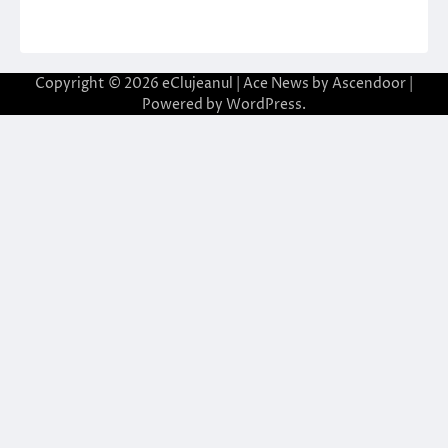
Copyright © 2026
eClujeanul
| Ace News by
Ascendoor
|
Powered by
WordPress
.