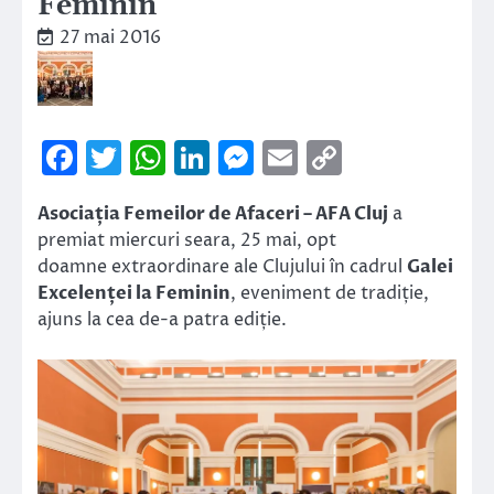
Feminin
27 mai 2016
Facebook
Twitter
WhatsApp
LinkedIn
Messenger
Email
Copy
Link
Asociația Femeilor de Afaceri – AFA Cluj
a
premiat miercuri seara, 25 mai, opt
doamne extraordinare ale Clujului în cadrul
Galei
Excelenței la Feminin
, eveniment de tradiție,
ajuns la cea de-a patra ediție.