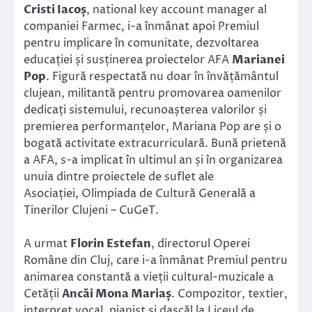
Cristi Iacoș
, national key account manager al
companiei Farmec, i-a înmânat apoi Premiul
pentru implicare în comunitate, dezvoltarea
educației și susținerea proiectelor AFA
Marianei
Pop
. Figură respectată nu doar în învățământul
clujean, militantă pentru promovarea oamenilor
dedicați sistemului, recunoașterea valorilor și
premierea performanțelor, Mariana Pop are și o
bogată activitate extracurriculară. Bună prietenă
a AFA, s-a implicat în ultimul an și în organizarea
unuia dintre proiectele de suflet ale
Asociației, Olimpiada de Cultură Generală a
Tinerilor Clujeni – CuGeT.
A urmat
Florin Estefan
, directorul Operei
Române din Cluj, care i-a înmânat Premiul pentru
animarea constantă a vieții cultural-muzicale a
Cetății
Ancăi Mona Mariaș
. Compozitor, textier,
interpret vocal, pianist şi dascăl la Liceul de