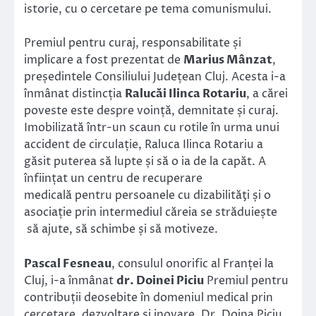
istorie, cu o cercetare pe tema comunismului.
Premiul pentru curaj, responsabilitate și
implicare a fost prezentat de
Marius Mânzat
,
președintele Consiliului Județean Cluj. Acesta i-a
înmânat distincția
Ralucăi Ilinca Rotariu
, a cărei
poveste este despre voință, demnitate și curaj.
Imobilizată într-un scaun cu rotile în urma unui
accident de circulație, Raluca Ilinca Rotariu a
găsit puterea să lupte și să o ia de la capăt. A
înființat un centru de recuperare
medicală pentru persoanele cu dizabilităţi și o
asociație prin intermediul căreia se străduiește
să ajute, să schimbe și să motiveze.
Pascal Fesneau
, consulul onorific al Franței la
Cluj, i-a înmânat
dr. Doinei Piciu
Premiul pentru
contribuții deosebite în domeniul medical prin
cercetare, dezvoltare și inovare. Dr. Doina Piciu