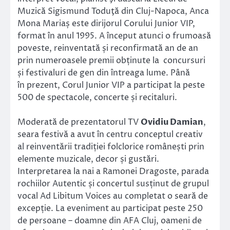
Muzică Sigismund Toduţă din Cluj-Napoca, Anca
Mona Mariaș este dirijorul Corului Junior VIP,
format în anul 1995. A început atunci o frumoasă
poveste, reinventată și reconfirmată an de an
prin numeroasele premii obținute la concursuri
și festivaluri de gen din întreaga lume. Până
în prezent, Corul Junior VIP a participat la peste
500 de spectacole, concerte și recitaluri.
Moderată de prezentatorul TV
Ovidiu Damian
,
seara festivă a avut în centru conceptul creativ
al reinventării tradiției folclorice românești prin
elemente muzicale, decor și gustări.
Interpretarea la nai a Ramonei Dragoste, parada
rochiilor Autentic și concertul susținut de grupul
vocal Ad Libitum Voices au completat o seară de
excepție. La eveniment au participat peste 250
de persoane – doamne din AFA Cluj, oameni de