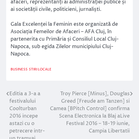
afaceri, reprezentanți ai administrației publice și
ai societății civile, politicieni, jurnaliști.
Gala Excelenței la Feminin este organizată de
Asociația Femeilor de Afaceri – AFA Cluj, în
partenerita cu Primăria și Consiliul Local Cluj-
Napoca, sub egida Zilelor municipiului Cluj-
Napoca.
BUSINESS
STIRI LOCALE
Editia a 3-a a
Troy Pierce [Minus], Douglas
Navigare
festivalului
Greed [Freude am Tanzen] si
în
Coolturban
Camea [BPitch Control] confirma
2016 incepe
Scena Electronica la Blaj aLive
articole
astazi cu o
Festival 2016 – 18-19 iunie,
petrecere intr-
Campia Libertatii
un tramvai