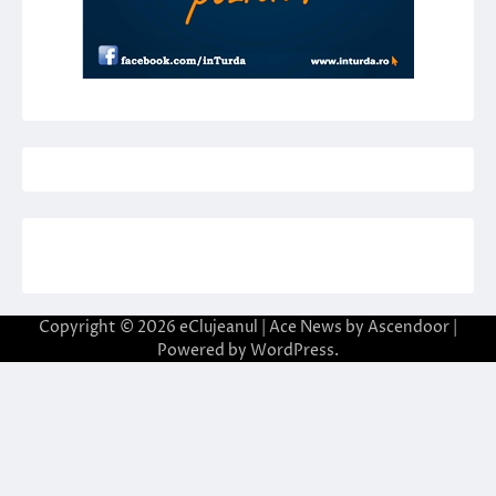
Copyright © 2026
eClujeanul
| Ace News by
Ascendoor
|
Powered by
WordPress
.