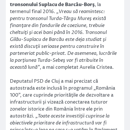
tronsonului Suplacu de Barcău-Borş
, la
termenul final 2016.
„Vreau să reamintesc:
pentru tronsonul Turda-Târgu Mureş există
finanţare din fondurile de coeziune, trebuie
cheltuiţi şi acei bani până în 2016. Tronsonul
Gilău-Suplacu de Barcău este deja studiat şi
există discuţii serioase pentru construire în
parteneriat public-privat. De asemenea, lucrările
la porţiunea Turda-Sebeş vor fi atribuite în
această lună”
, a mai completat Aurelia Cristea.
Deputatul PSD de Cluj a mai precizat că
autostrada este inclusă în programul „România
100”, care cuprinde priorităţile de dezvoltare a
infrastructurii şi vizează conectarea tuturor
zonelor istorice din România între ele prin
autostrăzi.
„Toate aceste investiţii cuprinse la
obiectivele prioritare de infrastructură vor fi