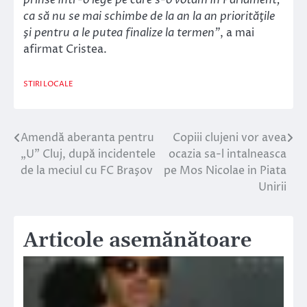
prinse într-o lege pe care s-o votăm în Parlament,
ca să nu se mai schimbe de la an la an priorităţile
şi pentru a le putea finalize la termen”
, a mai
afirmat Cristea.
STIRI LOCALE
Amendă aberanta pentru
Copiii clujeni vor avea
Navigare
„U” Cluj, după incidentele
ocazia sa-l intalneasca
în
de la meciul cu FC Braşov
pe Mos Nicolae in Piata
Unirii
articole
Articole asemănătoare