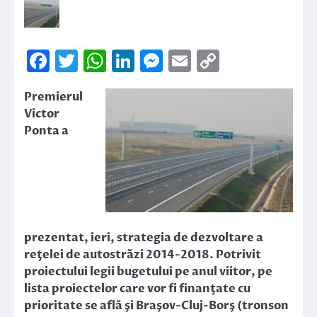
Facebook
Twitter
WhatsApp
LinkedIn
Messenger
Email
Copy
Link
Premierul
Victor
Ponta a
prezentat, ieri, strategia de dezvoltare a
reţelei de autostrăzi 2014-2018. Potrivit
proiectului legii bugetului pe anul viitor, pe
lista proiectelor care vor fi finanţate cu
prioritate se află şi Braşov-Cluj-Borş (tronson