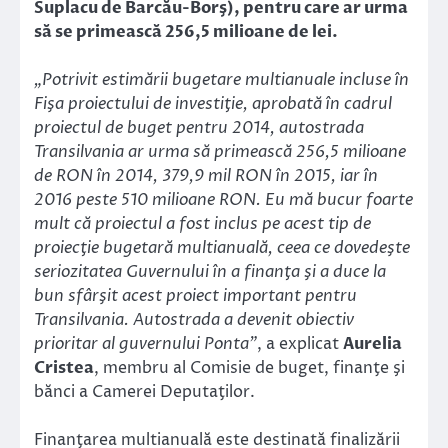
Suplacu de Barcău-Borş), pentru care ar urma
să se primească 256,5 milioane de lei.
„Potrivit estimării bugetare multianuale incluse în
Fişa proiectului de investiţie, aprobată în cadrul
proiectul de buget pentru 2014, autostrada
Transilvania ar urma să primească 256,5 milioane
de RON în 2014, 379,9 mil RON în 2015, iar în
2016 peste 510 milioane RON. Eu mă bucur foarte
mult că proiectul a fost inclus pe acest tip de
proiecţie bugetară multianuală, ceea ce dovedeşte
seriozitatea Guvernului în a finanţa şi a duce la
bun sfârşit acest proiect important pentru
Transilvania. Autostrada a devenit obiectiv
prioritar al guvernului Ponta”
, a explicat
Aurelia
Cristea
, membru al Comisie de buget, finanţe şi
bănci a Camerei Deputaţilor.
Finanţarea multianuală este destinată finalizării