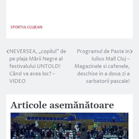
SPORTUL CLUJEAN
NEVERSEA, „copilul” de
Programul de Paste in
Navigare
pe plaja Mării Negre al
Iulius Mall Cluj –
în
festivalului UNTOLD!
Magazinele si cafenele,
Când va avea loc? –
deschise in a doua zi a
articole
VIDEO
sarbatorii pascale!
Articole asemănătoare