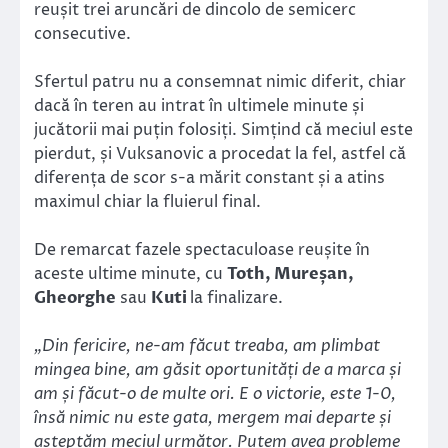
reușit trei aruncări de dincolo de semicerc
consecutive.
Sfertul patru nu a consemnat nimic diferit, chiar
dacă în teren au intrat în ultimele minute și
jucătorii mai puțin folosiți. Simțind că meciul este
pierdut, și Vuksanovic a procedat la fel, astfel că
diferența de scor s-a mărit constant și a atins
maximul chiar la fluierul final.
De remarcat fazele spectaculoase reușite în
aceste ultime minute, cu
Toth, Mureșan,
Gheorghe
sau
Kuti
la finalizare.
„Din fericire, ne-am făcut treaba, am plimbat
mingea bine, am găsit oportunități de a marca și
am și făcut-o de multe ori. E o victorie, este 1-0,
însă nimic nu este gata, mergem mai departe și
așteptăm meciul următor. Putem avea probleme