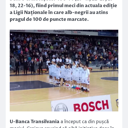
18, 22-16), fiind primul meci din actuala ediție
a Ligii Naționale în care alb-negrii au atins
pragul de 100 de puncte marcate.
U-Banca Transilvania
a început ca din pușcă