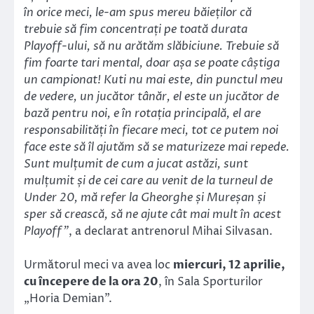
în orice meci, le-am spus mereu băieților că
trebuie să fim concentrați pe toată durata
Playoff-ului, să nu arătăm slăbiciune. Trebuie să
fim foarte tari mental, doar așa se poate câștiga
un campionat! Kuti nu mai este, din punctul meu
de vedere, un jucător tânăr, el este un jucător de
bază pentru noi, e în rotația principală, el are
responsabilități în fiecare meci, tot ce putem noi
face este să îl ajutăm să se maturizeze mai repede.
Sunt mulțumit de cum a jucat astăzi, sunt
mulțumit și de cei care au venit de la turneul de
Under 20, mă refer la Gheorghe și Mureșan și
sper să crească, să ne ajute cât mai mult în acest
Playoff”
, a declarat antrenorul Mihai Silvasan.
Următorul meci va avea loc
miercuri, 12 aprilie,
cu începere de la ora 20
, în Sala Sporturilor
„Horia Demian”.