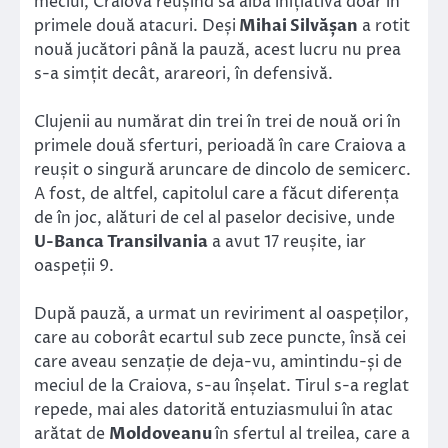
meciul, Craiova reușind să aibă inițiativa doar în
primele două atacuri. Deși
Mihai Silvășan
a rotit
nouă jucători până la pauză, acest lucru nu prea
s-a simțit decât, arareori, în defensivă.
Clujenii au numărat din trei în trei de nouă ori în
primele două sferturi, perioadă în care Craiova a
reușit o singură aruncare de dincolo de semicerc.
A fost, de altfel, capitolul care a făcut diferența
de în joc, alături de cel al paselor decisive, unde
U-Banca Transilvania
a avut 17 reușite, iar
oaspeții 9.
După pauză, a urmat un reviriment al oaspeților,
care au coborât ecartul sub zece puncte, însă cei
care aveau senzație de deja-vu, amintindu-și de
meciul de la Craiova, s-au înșelat. Tirul s-a reglat
repede, mai ales datorită entuziasmului în atac
arătat de
Moldoveanu
în sfertul al treilea, care a