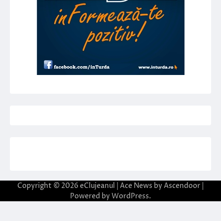
Copyright © 2026
eClujeanul
| Ace News by
Ascendoor
|
Powered by
WordPress
.