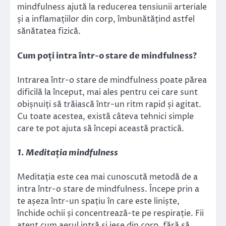
mindfulness ajută la reducerea tensiunii arteriale
și a inflamațiilor din corp, îmbunătățind astfel
sănătatea fizică.
Cum poți intra într-o stare de mindfulness?
Intrarea într-o stare de mindfulness poate părea
dificilă la început, mai ales pentru cei care sunt
obișnuiți să trăiască într-un ritm rapid și agitat.
Cu toate acestea, există câteva tehnici simple
care te pot ajuta să începi această practică.
1. Meditația mindfulness
Meditația este cea mai cunoscută metodă de a
intra într-o stare de mindfulness. Începe prin a
te așeza într-un spațiu în care este liniște,
închide ochii și concentrează-te pe respirație. Fii
atent cum aerul intră și iese din corp, fără să