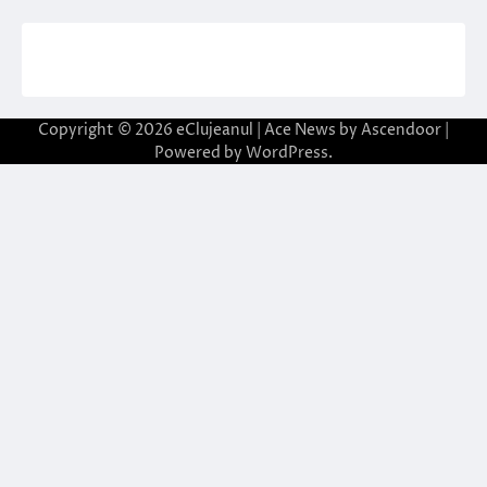
Copyright © 2026
eClujeanul
| Ace News by
Ascendoor
|
Powered by
WordPress
.