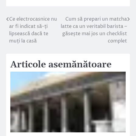
Ce electrocasnice nu
Cum să prepari un matcha
Navigare
ar fi indicat să-ți
latte ca un veritabil barista –
în
lipsească dacă te
găsește mai jos un checklist
muți la casă
complet
articole
Articole asemănătoare