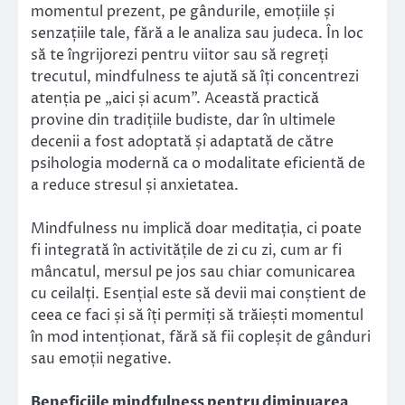
momentul prezent, pe gândurile, emoțiile și
senzațiile tale, fără a le analiza sau judeca. În loc
să te îngrijorezi pentru viitor sau să regreți
trecutul, mindfulness te ajută să îți concentrezi
atenția pe „aici și acum”. Această practică
provine din tradițiile budiste, dar în ultimele
decenii a fost adoptată și adaptată de către
psihologia modernă ca o modalitate eficientă de
a reduce stresul și anxietatea.
Mindfulness nu implică doar meditația, ci poate
fi integrată în activitățile de zi cu zi, cum ar fi
mâncatul, mersul pe jos sau chiar comunicarea
cu ceilalți. Esențial este să devii mai conștient de
ceea ce faci și să îți permiți să trăiești momentul
în mod intenționat, fără să fii copleșit de gânduri
sau emoții negative.
Beneficiile mindfulness pentru diminuarea