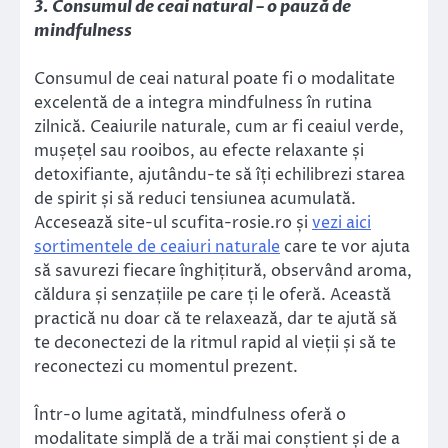
3. Consumul de ceai natural – o pauză de
mindfulness
Consumul de ceai natural poate fi o modalitate
excelentă de a integra mindfulness în rutina
zilnică. Ceaiurile naturale, cum ar fi ceaiul verde,
mușețel sau rooibos, au efecte relaxante și
detoxifiante, ajutându-te să îți echilibrezi starea
de spirit și să reduci tensiunea acumulată.
Accesează site-ul scufita-rosie.ro și
vezi aici
sortimentele de ceaiuri naturale
care te vor ajuta
să savurezi fiecare înghițitură, observând aroma,
căldura și senzațiile pe care ți le oferă. Această
practică nu doar că te relaxează, dar te ajută să
te deconectezi de la ritmul rapid al vieții și să te
reconectezi cu momentul prezent.
Într-o lume agitată, mindfulness oferă o
modalitate simplă de a trăi mai conștient și de a