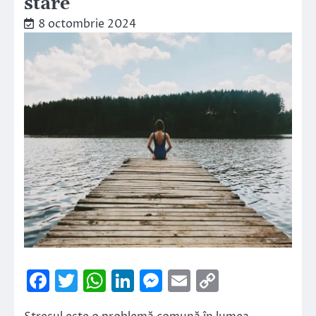
stare
8 octombrie 2024
Facebook
Twitter
WhatsApp
LinkedIn
Messenger
Email
Copy
Link