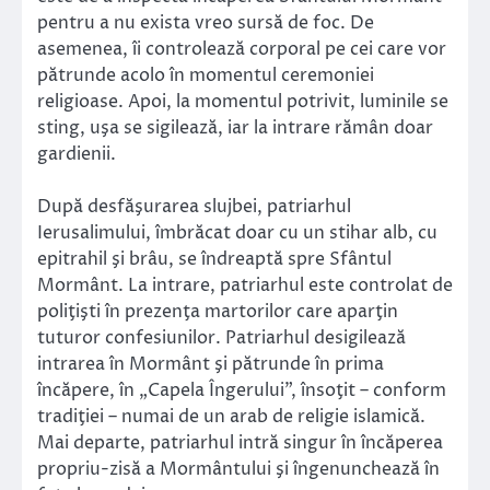
pentru a nu exista vreo sursă de foc. De
asemenea, îi controlează corporal pe cei care vor
pătrunde acolo în momentul ceremoniei
religioase. Apoi, la momentul potrivit, luminile se
sting, uşa se sigilează, iar la intrare rămân doar
gardienii.
După desfăşurarea slujbei, patriarhul
Ierusalimului, îmbrăcat doar cu un stihar alb, cu
epitrahil şi brâu, se îndreaptă spre Sfântul
Mormânt. La intrare, patriarhul este controlat de
poliţişti în prezenţa martorilor care aparţin
tuturor confesiunilor. Patriarhul desigilează
intrarea în Mormânt şi pătrunde în prima
încăpere, în „Capela Îngerului”, însoţit – conform
tradiţiei – numai de un arab de religie islamică.
Mai departe, patriarhul intră singur în încăperea
propriu-zisă a Mormântului şi îngenunchează în