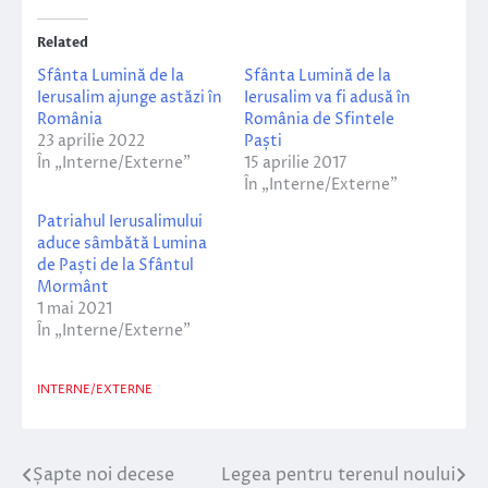
Related
Sfânta Lumină de la
Sfânta Lumină de la
Ierusalim ajunge astăzi în
Ierusalim va fi adusă în
România
România de Sfintele
23 aprilie 2022
Paști
În „Interne/Externe”
15 aprilie 2017
În „Interne/Externe”
Patriahul Ierusalimului
aduce sâmbătă Lumina
de Paști de la Sfântul
Mormânt
1 mai 2021
În „Interne/Externe”
INTERNE/EXTERNE
Șapte noi decese
Legea pentru terenul noului
Navigare