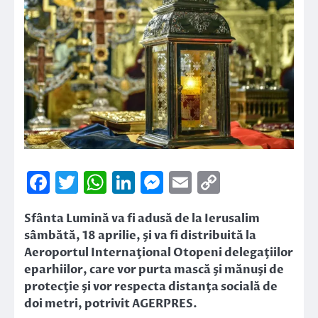
Facebook
Twitter
WhatsApp
LinkedIn
Messenger
Email
Copy
Link
Sfânta Lumină va fi adusă de la Ierusalim
sâmbătă, 18 aprilie, şi va fi distribuită la
Aeroportul Internaţional Otopeni delegaţiilor
eparhiilor, care vor purta mască şi mănuşi de
protecţie şi vor respecta distanţa socială de
doi metri, potrivit AGERPRES.