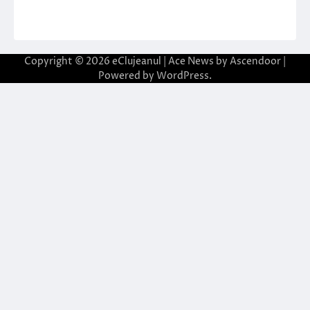
Copyright © 2026
eClujeanul
| Ace News by
Ascendoor
|
Powered by
WordPress
.