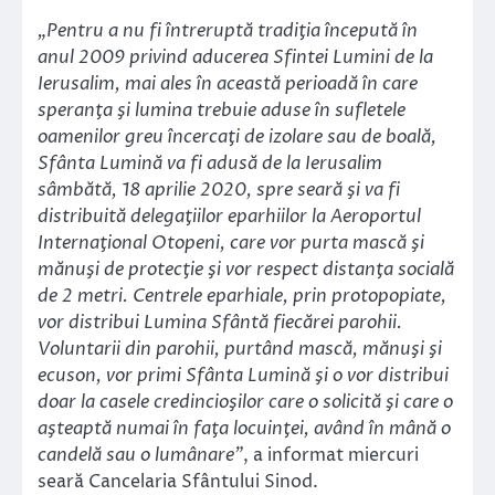
„Pentru a nu fi întreruptă tradiţia începută în
anul 2009 privind aducerea Sfintei Lumini de la
Ierusalim, mai ales în această perioadă în care
speranţa şi lumina trebuie aduse în sufletele
oamenilor greu încercaţi de izolare sau de boală,
Sfânta Lumină va fi adusă de la Ierusalim
sâmbătă, 18 aprilie 2020, spre seară şi va fi
distribuită delegaţiilor eparhiilor la Aeroportul
Internaţional Otopeni, care vor purta mască şi
mănuşi de protecţie şi vor respect distanţa socială
de 2 metri. Centrele eparhiale, prin protopopiate,
vor distribui Lumina Sfântă fiecărei parohii.
Voluntarii din parohii, purtând mască, mănuşi şi
ecuson, vor primi Sfânta Lumină şi o vor distribui
doar la casele credincioşilor care o solicită şi care o
aşteaptă numai în faţa locuinţei, având în mână o
candelă sau o lumânare”
, a informat miercuri
seară Cancelaria Sfântului Sinod.