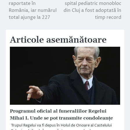
raportate în
spital pediatric monobloc
în
România, iar numărul
din Cluj a fost adoptată în
total ajunge la 227
timp record
articole
Articole asemănătoare
Programul oficial al funeraliilor Regelui
Mihai I. Unde se pot transmite condoleanţe
Trupul Regelui va fi depus în Holul de Onoare al Castelului