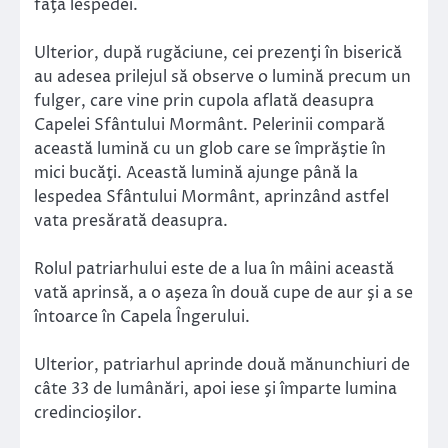
faţa lespedei.
Ulterior, după rugăciune, cei prezenţi în biserică
au adesea prilejul să observe o lumină precum un
fulger, care vine prin cupola aflată deasupra
Capelei Sfântului Mormânt. Pelerinii compară
această lumină cu un glob care se împrăştie în
mici bucăţi. Această lumină ajunge până la
lespedea Sfântului Mormânt, aprinzând astfel
vata presărată deasupra.
Rolul patriarhului este de a lua în mâini această
vată aprinsă, a o aşeza în două cupe de aur şi a se
întoarce în Capela Îngerului.
Ulterior, patriarhul aprinde două mănunchiuri de
câte 33 de lumânări, apoi iese şi împarte lumina
credincioşilor.