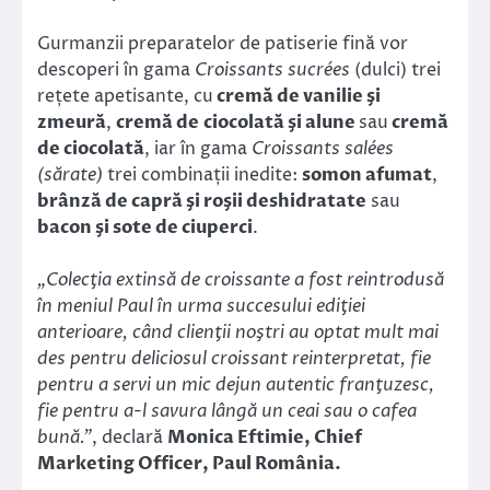
Gurmanzii preparatelor de patiserie fină vor
descoperi în gama
Croissants sucrées
(dulci) trei
rețete apetisante, cu
cremă de vanilie şi
zmeură
,
cremă de
ciocolată şi alune
sau
cremă
de ciocolată
, iar în gama
Croissants salées
(sărate)
trei combinații inedite:
somon afumat
,
brânză de capră şi roşii deshidratate
sau
bacon şi sote de ciuperci
.
„Colecţia extinsă de croissante a fost reintrodusă
în meniul Paul în urma succesului ediţiei
anterioare, când clienţii noştri au optat mult mai
des pentru deliciosul croissant reinterpretat, fie
pentru a servi un mic dejun autentic franţuzesc,
fie pentru a-l savura lângă un ceai sau o cafea
bună.”
, declară
Monica Eftimie, Chief
Marketing Officer, Paul România.