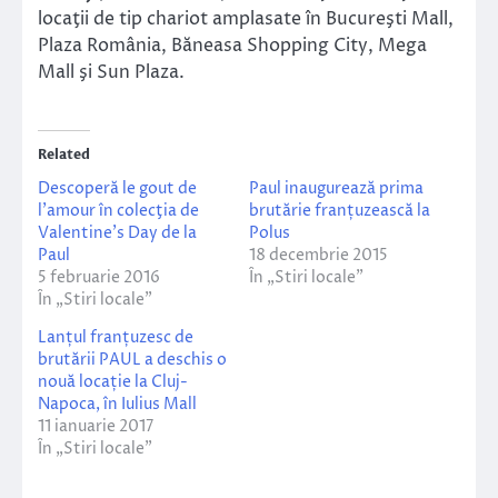
locaţii de tip chariot amplasate în Bucureşti Mall,
Plaza România, Băneasa Shopping City, Mega
Mall şi Sun Plaza.
Related
Descoperă le gout de
Paul inaugurează prima
l’amour în colecţia de
brutărie franțuzească la
Valentine’s Day de la
Polus
Paul
18 decembrie 2015
5 februarie 2016
În „Stiri locale”
În „Stiri locale”
Lanțul franțuzesc de
brutării PAUL a deschis o
nouă locație la Cluj-
Napoca, în Iulius Mall
11 ianuarie 2017
În „Stiri locale”