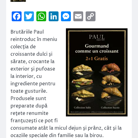
Facebook
Twitter
WhatsApp
LinkedIn
Messenger
Email
Copy
Link
Brutăriile Paul
reintroduc în meniu
colecţia de
croissante dulci şi
sărate, crocante la
exterior şi pufoase
la interior, cu
ingrediente pentru
toate gusturile.
Produsele sunt
preparate după
reţete renumite
franţuzeşti ce pot fi
consumate atât la micul dejun şi prânz, cât şi la
ocaziile speciale din familie sau la birou.