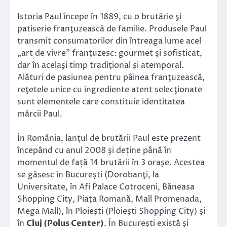
Istoria Paul începe în 1889, cu o brutărie şi
patiserie franţuzească de familie. Produsele Paul
transmit consumatorilor din întreaga lume acel
„art de vivre” franţuzesc: gourmet şi sofisticat,
dar în acelaşi timp tradiţional şi atemporal.
Alături de pasiunea pentru pâinea franţuzească,
reţetele unice cu ingrediente atent selecţionate
sunt elementele care constituie identitatea
mărcii Paul.
În România, lanțul de brutării Paul este prezent
începând cu anul 2008 şi deține până în
momentul de față 14 brutării în 3 oraşe. Acestea
se găsesc în Bucureşti (Dorobanţi, la
Universitate, în Afi Palace Cotroceni, Băneasa
Shopping City, Piața Romană, Mall Promenada,
Mega Mall), în Ploieşti (Ploieşti Shopping City) şi
în
Cluj (Polus Center)
. În Bucureşti există şi