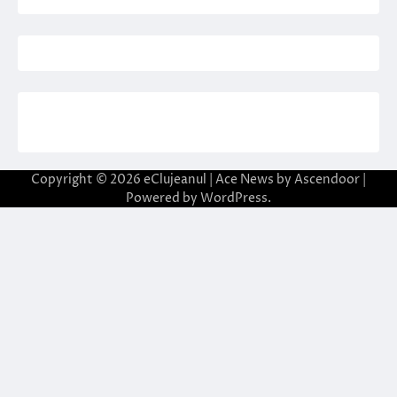
Copyright © 2026
eClujeanul
| Ace News by
Ascendoor
|
Powered by
WordPress
.