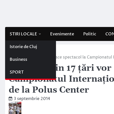
Skip
to
content
STIRI LOCALE
Evenimente
Politic
CON
Istorie de Cluj
Home
Stiri locale
Bucătari din 17 țări vor face spectacol la Campionatul 
Business
Bucătari din 17 țări vor 
SPORT
Campionatul Internațion
de la Polus Center
3 septembrie 2014