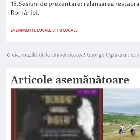
15.Sesiuni de prezentare: relansarea restaur
României.
EVENIMENTE LOCALE
STIRI LOCALE
Teja, mazilit de la Universitatea! George Ogăraru debu
Navigare
în
Articole asemănătoare
articole