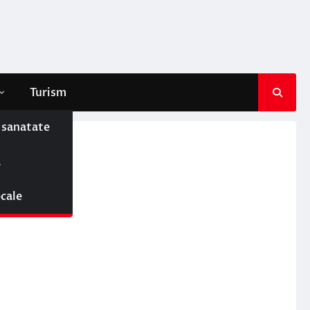
Turism
e sanatate
ă
ocale