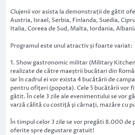
Clujenii vor asista la demonstrații de gătit of
Austria, Israel, Serbia, Finlanda, Suedia, Cipr
Italia, Coreea de Sud, Malta, Iordania, Albani
Programul este unul atractiv și foarte variat:
1. Show gastronomic militar (Military Kitche
realizate de către maeștrii bucătari din Româ
iar în cadrul ei vor exista 4 bucătării de camp
pentru ofiţeri (popota). Cele 5 bucătării vor 
gătit. În cele 3 zile ale evenimentului se vor 
varză călită cu costiţă şi cârnaţi, mazăre cu pu
În timpul celor 3 zile se vor pregăti 8.000 de p
oferite spre degustare gratuit!