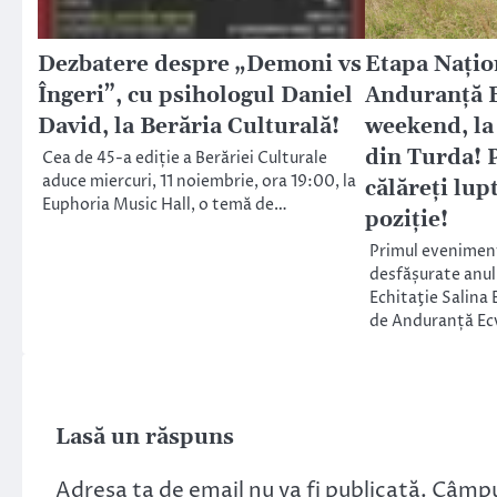
Dezbatere despre „Demoni vs
Etapa Națio
Îngeri”, cu psihologul Daniel
Anduranță E
David, la Berăria Culturală!
weekend, la
din Turda! 
Cea de 45-a ediție a Berăriei Culturale
aduce miercuri, 11 noiembrie, ora 19:00, la
călăreţi lu
Euphoria Music Hall, o temă de…
poziţie!
Primul eveniment 
desfășurate anul
Echitaţie Salina
de Anduranță Ec
Lasă un răspuns
Adresa ta de email nu va fi publicată.
Câmpur