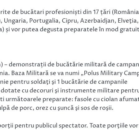
erite de bucătari profesioniști din 17 țări (România
u, Ungaria, Portugalia, Cipru, Azerbaidjan, Elveţia,
a) și vor putea degusta preparatele în mod gratuit
n) – demonstrații de bucătărie militară de campan
nia. Baza Militară se va numi „Polus Military Cam
anie pentru soldaţi şi 1 bucătărie de campanile
fi dotate cu decoruri şi instrumente militare pentr
găti următoarele preparate: fasole cu ciolan afuma
lpă de porc, orez cu şuncă şi sos de roşii.
orţii pentru publicul spectator. Toate porţiile vor 