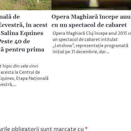
nală de
Opera Maghiară începe anu
cvestră, în acest
cu un spectacol de cabaret
 Salina Equines
Opera Maghiară Cluj începe anul 2015 c
un spectacol de cabaret intitulat
Peste 40 de
„Letshow”, reprezentație programată
ptă pentru prima
inițial pe 31 decembrie, dar…
hipic din cele cinci
 acesta la Centrul de
 Equines, Etapa Națională
vestră,…
ile obligatorii sunt marcate cu
*