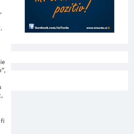
,
.
ie
p”,
u
t,
fi