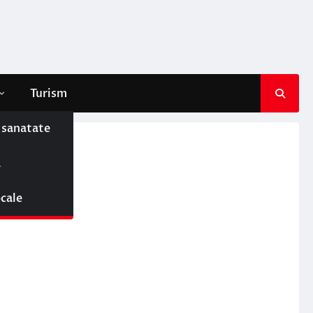
Turism
e sanatate
j!
ă
ocale