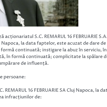
ază acționariatul S.C. REMARUL 16 FEBRUARIE S.A
Napoca, la data faptelor, este acuzat de dare de
formă continuată; instigare la abuz în serviciu, în
ă, în formă continuată; complicitate la spălare d
cumpărare de influență.
lte persoane:
 S.C. REMARUL 16 FEBRUARIE SA Cluj Napoca, la da
ea infracțiunilor de: