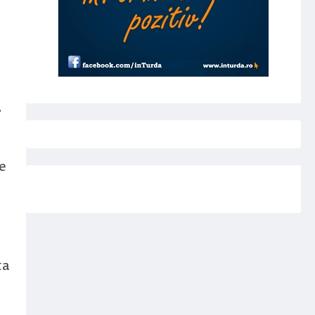
.
e
ta