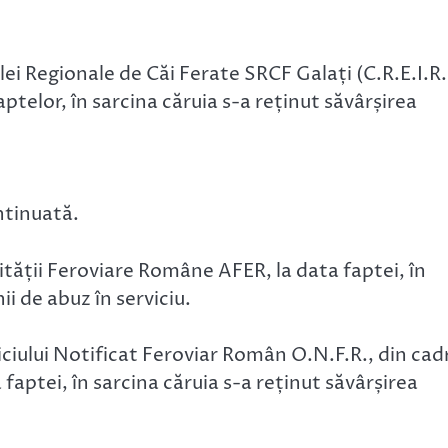
alei Regionale de Căi Ferate SRCF Galați (C.R.E.I.R.
aptelor, în sarcina căruia s-a reținut săvârșirea
ntinuată.
rității Feroviare Române AFER, la data faptei, în
ii de abuz în serviciu.
ficiului Notificat Feroviar Român O.N.F.R., din cad
faptei, în sarcina căruia s-a reținut săvârșirea