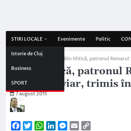
Skip
to
content
STIRI LOCALE
Evenimente
Politic
CON
Istorie de Cluj
Home
Stiri locale
Călin Mitică, patronul Remarul 
Business
Călin Mitică, patronul 
Transferoviar, trimis î
SPORT
7 august 2015
Facebook
Twitter
WhatsApp
LinkedIn
Messenger
Email
Copy