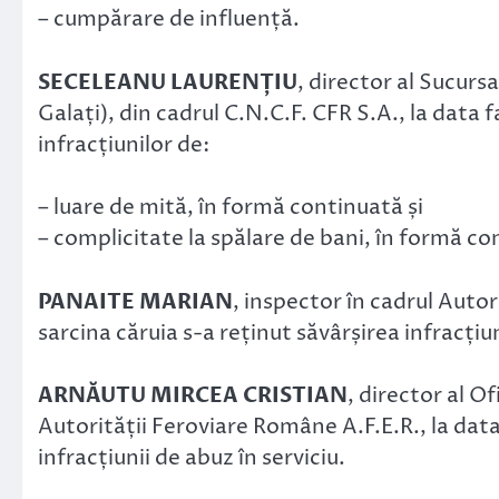
– cumpărare de influență.
SECELEANU LAURENȚIU
, director al Sucurs
Galați), din cadrul C.N.C.F. CFR S.A., la data f
infracțiunilor de:
– luare de mită, în formă continuată și
– complicitate la spălare de bani, în formă co
PANAITE MARIAN
, inspector în cadrul Auto
sarcina căruia s-a reținut săvârșirea infracțiun
ARNĂUTU MIRCEA CRISTIAN
, director al O
Autorității Feroviare Române A.F.E.R., la data 
infracțiunii de abuz în serviciu.