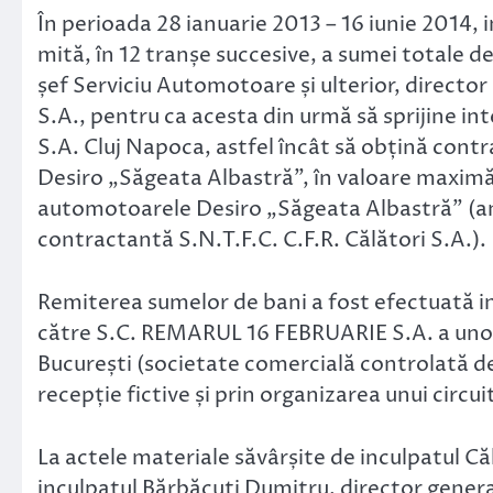
În perioada 28 ianuarie 2013 – 16 iunie 2014, i
mită, în 12 tranșe succesive, a sumei totale d
șef Serviciu Automotoare și ulterior, director
S.A., pentru ca acesta din urmă să sprijine i
S.A. Cluj Napoca, astfel încât să obțină contr
Desiro „Săgeata Albastră”, în valoare maximă 
automotoarele Desiro „Săgeata Albastră” (am
contractantă S.N.T.F.C. C.F.R. Călători S.A.).
Remiterea sumelor de bani a fost efectuată i
către S.C. REMARUL 16 FEBRUARIE S.A. a unor 
București (societate comercială controlată d
recepție fictive și prin organizarea unui circui
La actele materiale săvârșite de inculpatul Căl
inculpatul Bărbăcuți Dumitru, director gene