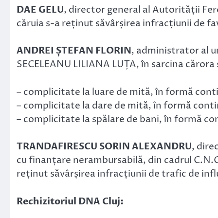
DAE GELU
, director general al Autorității Fe
căruia s-a reținut săvârșirea infracțiunii de f
ANDREI ȘTEFAN FLORIN
, administrator al u
SECELEANU LILIANA LUȚA, în sarcina cărora s-
– complicitate la luare de mită, în formă cont
– complicitate la dare de mită, în formă conti
– complicitate la spălare de bani, în formă co
TRANDAFIRESCU SORIN ALEXANDRU
, dir
cu finanțare nerambursabilă, din cadrul C.N.C.F
reținut săvârșirea infracțiunii de trafic de inf
Rechizitoriul DNA Cluj: