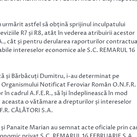
 urmărit astfel să obțină sprijinul inculpatului
viziile R7 și R8, atât în vederea atribuirii acestor
, cât și pentru derularea raporturilor contractua
vorabile intereselor economice ale S.C. REMARUL 16
ică și Bărbăcuți Dumitru, i-au determinat pe
al Organismului Notificat Feroviar Român O.N.F.R.
r în cadrul A.F.E.R., să își îndeplinească în mod
n aceasta o vătămare a drepturilor și intereselor
.F.R. CĂLĂTORI S.A.
 și Panaite Marian au semnat acte oficiale prin ca
economic privat S.C. REMARUL 16 FEBRUARIE S.A.