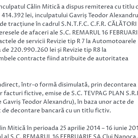
nculpatul Călin Mitică a dispus remiterea cu titlu 
e 414.392 lei, inculpatului Gavriș Teodor Alexandru
 de tracțiune în cadrul S.N.T.F.C. C.F.R. CĂLĂTORI
nteresele de afaceri ale S.C. REMARUL 16 FEBRUAR
actele de servicii Revizie tip R 7 la Automotoarele
de 220.990.260 lei și Revizie tip R8 la
bele contracte fiind atribuite de autoritatea
ndirect, într-o formă disimulată, prin decontarea
facturi fictive, emise de S.C. TEVPAG PLAN S.R.
e Gavriș Teodor Alexandru), în baza unor acte de
t de decontare bancară cu un titlu fictiv.
in Mitică în perioada 25 aprilie 2014 – 16 iunie 20
ral al S.C. REMARUL 16 FEBRUARIE SA Cluj Napoca,