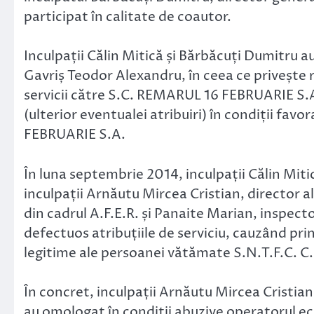
participat în calitate de coautor.
Inculpații Călin Mitică și Bărbăcuți Dumitru au
Gavriș Teodor Alexandru, în ceea ce privește re
servicii către S.C. REMARUL 16 FEBRUARIE S.A.
(ulterior eventualei atribuiri) în condiții fa
FEBRUARIE S.A.
În luna septembrie 2014, inculpații Călin Mit
inculpații Arnăutu Mircea Cristian, director 
din cadrul A.F.E.R. și Panaite Marian, inspecto
defectuos atribuțiile de serviciu, cauzând pri
legitime ale persoanei vătămate S.N.T.F.C. C
În concret, inculpații Arnăutu Mircea Cristian
au omologat în condiții abuzive operatorul 