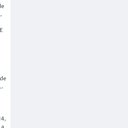
de
,
IE
 de
L.
14,
 a