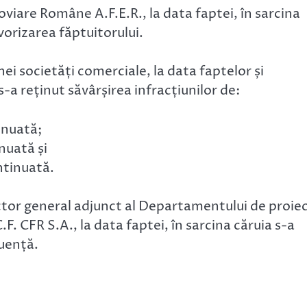
roviare Române A.F.E.R., la data faptei, în sarcina
avorizarea făptuitorului.
nei societăți comerciale, la data faptelor și
a reținut săvârșirea infracțiunilor de:
inuată;
nuată și
ntinuată.
ector general adjunct al Departamentului de proie
. CFR S.A., la data faptei, în sarcina căruia s-a
luență.