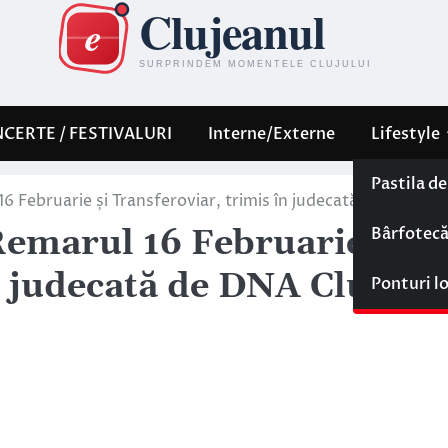
CERTE / FESTIVALURI
Interne/Externe
Lifestyle
Pastila d
16 Februarie și Transferoviar, trimis în judecată de DNA Clu
Bârfotec
Remarul 16 Februarie și
n judecată de DNA Cluj!
Ponturi l