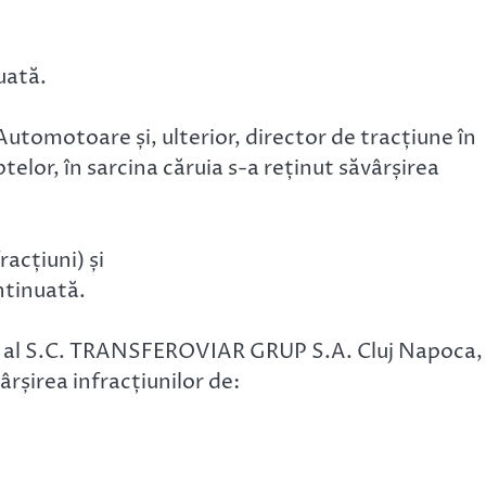
uată.
 Automotoare și, ulterior, director de tracțiune în
telor, în sarcina căruia s-a reținut săvârșirea
acțiuni) și
ntinuată.
ră al S.C. TRANSFEROVIAR GRUP S.A. Cluj Napoca, 
ârșirea infracțiunilor de: