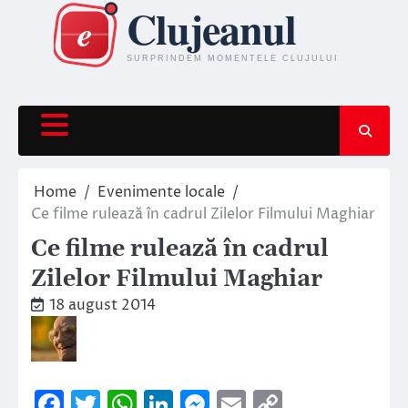
Skip
to
content
Home
Evenimente locale
Ce filme rulează în cadrul Zilelor Filmului Maghiar
Ce filme rulează în cadrul
Zilelor Filmului Maghiar
18 august 2014
Facebook
Twitter
WhatsApp
LinkedIn
Messenger
Email
Copy