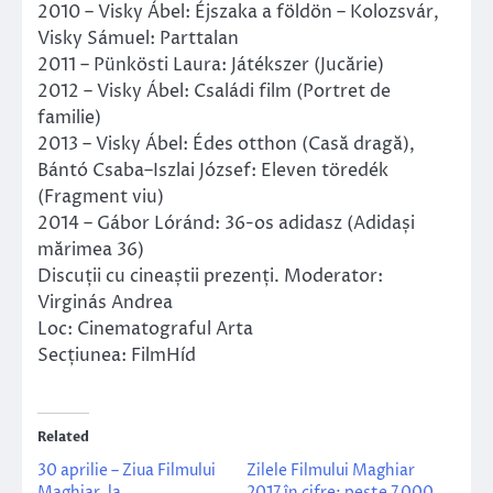
2010 – Visky Ábel: Éjszaka a földön – Kolozsvár,
Visky Sámuel: Parttalan
2011 – Pünkösti Laura: Játékszer (Jucărie)
2012 – Visky Ábel: Családi film (Portret de
familie)
2013 – Visky Ábel: Édes otthon (Casă dragă),
Bántó Csaba–Iszlai József: Eleven töredék
(Fragment viu)
2014 – Gábor Lóránd: 36-os adidasz (Adidași
mărimea 36)
Discuții cu cineaștii prezenți. Moderator:
Virginás Andrea
Loc: Cinematograful Arta
Secțiunea: FilmHíd
Related
30 aprilie – Ziua Filmului
Zilele Filmului Maghiar
Maghiar, la
2017 în cifre: peste 7.000