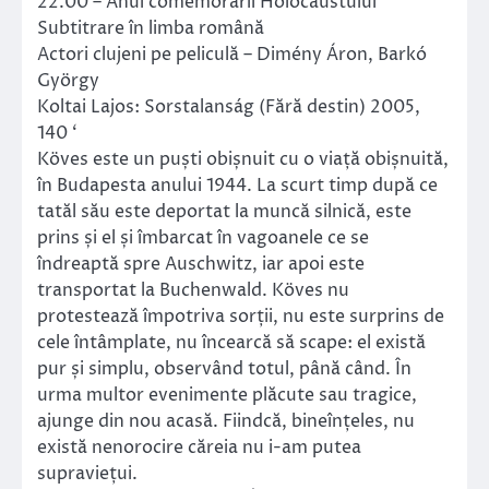
22.00 – Anul comemorării Holocaustului
Subtitrare în limba română
Actori clujeni pe peliculă – Dimény Áron, Barkó
György
Koltai Lajos: Sorstalanság (Fără destin) 2005,
140 ‘
Köves este un puști obișnuit cu o viață obișnuită,
în Budapesta anului 1944. La scurt timp după ce
tatăl său este deportat la muncă silnică, este
prins și el și îmbarcat în vagoanele ce se
îndreaptă spre Auschwitz, iar apoi este
transportat la Buchenwald. Köves nu
protestează împotriva sorții, nu este surprins de
cele întâmplate, nu încearcă să scape: el există
pur și simplu, observând totul, până când. În
urma multor evenimente plăcute sau tragice,
ajunge din nou acasă. Fiindcă, bineînțeles, nu
există nenorocire căreia nu i-am putea
supraviețui.