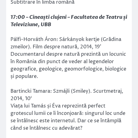
Subtitrare în limba română
17:00 – Cineaști clujeni – Facultatea de Teatru și
Televiziune, UBB
Pálfi-Horváth Áron: Sárkányok kertje (Grădina
zmeilor). Film despre natură, 2014, 19’
Documentarul despre natură prezintă un locunic
în România din punct de veder al legendelor
geografice, geologice, geomorfologice, biologice
și populare.
Bartincki Tamara: Szmájli (Smiley). Scurtmetraj,
2014, 10‘
Viața lui Tamás și Éva reprezintă perfect
grotescul lumii ce îi înconjoară: singurul loc unde
se întâlnesc este internetul. Dar ce se întâmplă
când se întâlnesc cu adevărat?