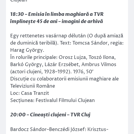
Clujean
18:30 – Emisia în limba maghiară a TVR
împlinește 45 de ani – imagini de arhivă
Egy rettenetes vasárnap délután (O după amiază
de duminică teribilă). Text: Tomcsa Sándor, regia:
Harag György.
În rolurile principale: Orosz Lujza, Toszó Ilona,
Barkó György, Lázár Erzsébet, Ambrus Vilmos
(actori clujeni, 1928–1992). 1976, 50‘
Discuție cu colaboratorii emisiunii maghiare ale
Televiziunii Române
Loc: Casa Tranzit
Secțiunea: Festivalul Filmului Clujean
20:00 – Cineaști clujeni – TVR Cluj
Bardocz Sándor–Benczédi József: Krisztus-