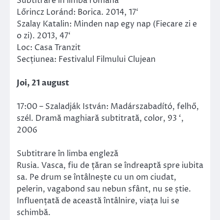
Subtitrare în limba română
Lőrincz Loránd: Borica. 2014, 17‘
Szalay Katalin: Minden nap egy nap (Fiecare zi e
o zi). 2013, 47‘
Loc: Casa Tranzit
Secțiunea: Festivalul Filmului Clujean
Joi, 21 august
17:00 – Szaladják István: Madárszabadító, felhő,
szél. Dramă maghiară subtitrată, color, 93 ‘,
2006
Subtitrare în limba engleză
Rusia. Vasca, fiu de țăran se îndreaptă spre iubita
sa. Pe drum se întâlnește cu un om ciudat,
pelerin, vagabond sau nebun sfânt, nu se știe.
Influențată de această întâlnire, viața lui se
schimbă.