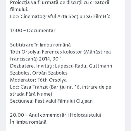
Proiecția va fi urmată de discuții cu creatorii
filmului.
Loc: Cinematograful Arta Secțiunea: FilmHíd
17:00 – Documentar
Subtitrare în limba română
Tóth Orsolya: Ferences kolostor (Mănăstirea
franciscană) 2014, 30 ‘
Dezbatere. Invitați: Lupescu Radu, Guttmann
Szabolcs, Orbán Szabolcs
Moderator: Tóth Orsolya
Loc: Casa Tranzit (Bariţiu nr. 16, intrare de pe
strada Fără Nume)
Secțiunea: Festivalul Filmului Clujean
20.00 – Anul comemorării Holocaustului
În limba română