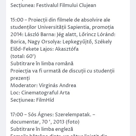
Secțiunea: Festivalul Filmului Clujean
15:00 – Proiecții din filmele de absolvire ale
studenților Universității Sapientia, promoția
2014: László Barna: Jég alatt, Lőrincz Lóránd:
Borica, Nagy Orsolya: Lepkegyűjtő, Székely
Előd-Fekete Lajos: Akasztófa
(total: 60‘)
Subtitrare în limba română
Proiecția va fi urmată de discuții cu studenții
prezenți
Moderator: Virginás Andrea
Loc: Cinematograful Arta
Secțiunea: FilmHíd
17:00 – Sós Ágnes: Szerelempatak. –
documentar, 70 ‘, 2013 (foto)
Subtitrare în limba engleză