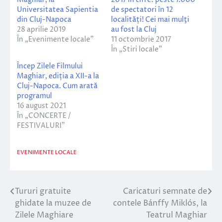
Universitatea Sapientia
de spectatori în 12
din Cluj-Napoca
localități! Cei mai mulţi
28 aprilie 2019
au fost la Cluj
În „Evenimente locale”
11 octombrie 2017
În „Stiri locale”
Încep Zilele Filmului
Maghiar, ediția a XII-a la
Cluj-Napoca. Cum arată
programul
16 august 2021
În „CONCERTE /
FESTIVALURI”
EVENIMENTE LOCALE
Tururi gratuite
Caricaturi semnate de
Navigare
ghidate la muzee de
contele Bánffy Miklós, la
în
Zilele Maghiare
Teatrul Maghiar