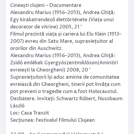
Cineaști clujeni – Documentare
Alexandru Marius (1956–2013), Andrea Ghiţă:
Egy kirakatrendező élettörténete (Viața unui
decorator de vitrine) 2005, 21 ‘
Filmul prezintă viața și cariera lui Elu Klein (1913–
2007) evreu din Satu Mare, supraviețuitor al
ororilor din Auschwitz.
Alexandru Marius (1956–2013), Andrea Ghiţă:
Zsidó emlékek Gyergyószentmiklóson(Amintiri
evreiești la Gheorgheni) 2008, 20 ‘
Supraviețuitorii își aduc aminte de comunitatea
evreiască din Gheorgheni, tinerii pot învăța cum
pot preveni o tragedie cum a fost Holocaustul.
Dezbatere. Invitați: Schwartz Róbert, Nussbaum
László
Loc: Casa Tranzit
Secțiunea: Festivalul Filmului Clujean