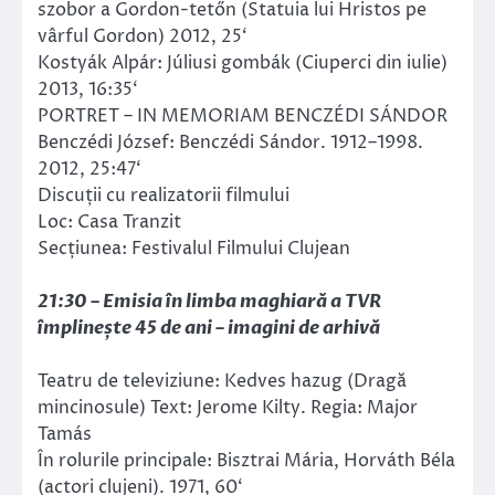
szobor a Gordon-tetőn (Statuia lui Hristos pe
vârful Gordon) 2012, 25‘
Kostyák Alpár: Júliusi gombák (Ciuperci din iulie)
2013, 16:35‘
PORTRET – IN MEMORIAM BENCZÉDI SÁNDOR
Benczédi József: Benczédi Sándor. 1912–1998.
2012, 25:47‘
Discuții cu realizatorii filmului
Loc: Casa Tranzit
Secțiunea: Festivalul Filmului Clujean
21:30 – Emisia în limba maghiară a TVR
împlinește 45 de ani – imagini de arhivă
Teatru de televiziune: Kedves hazug (Dragă
mincinosule) Text: Jerome Kilty. Regia: Major
Tamás
În rolurile principale: Bisztrai Mária, Horváth Béla
(actori clujeni). 1971, 60‘