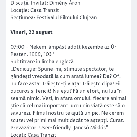
Discuții. Invitat: Dimény Áron
Locație: Casa Tranzit
Secțiunea: Festivalul Filmului Clujean
Vineri, 22 august
07:00 – Nekem lámpást adott kezembe az Úr
Pesten. 1999, 103 ‘
Subtitrare în limba engleză
„Dedicație: Spune-mi, stimate spectator, te
gândești vreodată la cum arată lumea? Da? Of,
nu face asta! Trăiește-ți viața! Trăiește clipa! Fii
bucuros și fericit! Nu ești? Fă un efort, nu lua în
seamă nimic. Vezi, în afara omului, fiecare animal
știe că cel mai important lucru din viață este să o
savurezi. Filmul nostru te ajută un pic. Ne cerem
scuze: vei primi mai mult decât te aștepți. Curat.
Prevăzător. User-friendly. Jancsó Miklós”
Locați: Casa Tranzit