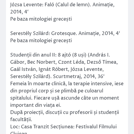
Józsa Levente: Faló (Calul de lemn). Animație,
2014, 4‘
Pe baza mitologiei grecești
Serestély Szilárd: Grotesque. Animație, 2014, 4‘
Pe baza mitologiei grecești
Studenții din anul II: 8 ajtó (8 uși) (András I.
Gábor, Bec Norbert, Czont Léda, Dezső Tímea,
Gaál István, Ignát Róbert, Józsa Levente,
Serestély Szilárd). Scurtmetraj, 2014, 36‘
Femeia în moarte clinică, la terapie intensive, iese
din propriul corp și se plimbă pe culoarul
spitalului. Fiecare ușă ascunde câte un moment
important din viața ei.
După proiecții, discuții cu profesorii și studenții
facultății.
Loc: Casa Tranzit Secțiunea: Festivalul Filmului