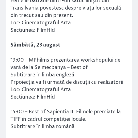
Femeile bătrâne dintr-un sătuc liniștit din
Transilvania povestesc despre viața lor sexuală
din trecut sau din prezent.
Loc: Cinematograful Arta
Secțiunea: FilmHíd
Sâmbătă, 23 august
13:00 – MPhilms prezentarea workshopului de
vară de la Selmecbánya – Best of
Subtitrare în limba engleză
Prpoiecția va fi urmată de discuții cu realizatorii
Loc: Cinematograful Arta
Secțiunea: FilmHíd
15:00 – Best of Sapientia II. Filmele premiate la
TIFF în cadrul competiției locale.
Subtitrare în limba română