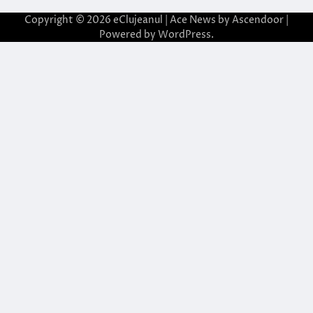
Copyright © 2026
eClujeanul
| Ace News by
Ascendoor
|
Powered by
WordPress
.