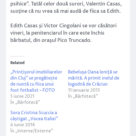
psihice”. Tatăl celor două surori, Valentin Casas,
susţine că nu vrea să mai audă de fiica sa Edith.
Edith Casas şi Victor Cingolani se vor căsători
vineri, la penitenciarul în care este închis
bărbatul, din oraşul Pico Truncado.
Related
„Prințișorul imobiliarelor
Bebeluşa Oana Ioniţă se
din Cluj” se pregătește
mărită. A primit inelul de
de nuntă cu fiica unui
logodnă de Crăciun
fost fotbalist – FOTO
11 ianuarie 2013
5 iunie 2021
În „Bârfotecă”
În „Bârfotecă”
Sora Cristina Scuccia a
câștigat „Vocea Italiei”
6 iunie 2014
În „Interne/Externe”