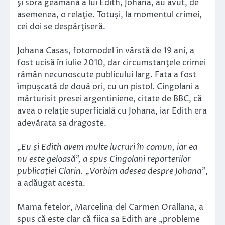
şi sora geamănă a lui Edith, Johana, au avut, de
asemenea, o relaţie. Totuşi, la momentul crimei,
cei doi se despărţiseră.
Johana Casas, fotomodel în vârstă de 19 ani, a
fost ucisă în iulie 2010, dar circumstanţele crimei
rămân necunoscute publicului larg. Fata a fost
împuşcată de două ori, cu un pistol. Cingolani a
mărturisit presei argentiniene, citate de BBC, că
avea o relaţie superficială cu Johana, iar Edith era
adevărata sa dragoste.
„Eu şi Edith avem multe lucruri în comun, iar ea
nu este geloasă”, a spus Cingolani reporterilor
publicaţiei Clarin. „Vorbim adesea despre Johana”
,
a adăugat acesta.
Mama fetelor, Marcelina del Carmen Orallana, a
spus că este clar că fiica sa Edith are „probleme