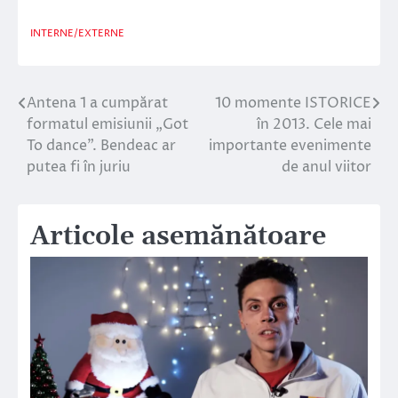
INTERNE/EXTERNE
Antena 1 a cumpărat
10 momente ISTORICE
Navigare
formatul emisiunii „Got
în 2013. Cele mai
în
To dance”. Bendeac ar
importante evenimente
putea fi în juriu
de anul viitor
articole
Articole asemănătoare