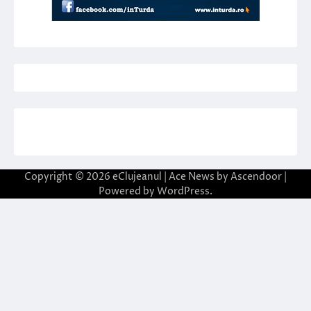
Copyright © 2026
eClujeanul
| Ace News by
Ascendoor
|
Powered by
WordPress
.