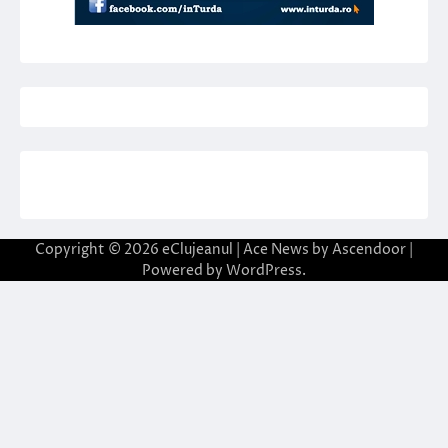
Copyright © 2026
eClujeanul
| Ace News by
Ascendoor
|
Powered by
WordPress
.