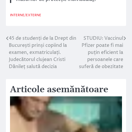
INTERNE/EXTERNE
45 de studenți de la Drept din
STUDIU: Vaccinul
Navigare
București prinși copiind la
Pfizer poate fi mai
în
examen, exmatriculați.
puțin eficient la
Judecătorul clujean Cristi
persoanele care
articole
Dănileț salută decizia
suferă de obezitate
Articole asemănătoare