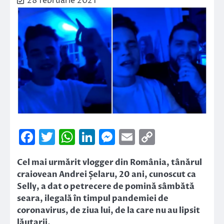
28 februarie 2021
Facebook
Twitter
WhatsApp
LinkedIn
Messenger
Email
Copy
Link
Cel mai urmărit vlogger din România, tânărul
craiovean Andrei Șelaru, 20 ani, cunoscut ca
Selly, a dat o petrecere de pomină sâmbătă
seara, ilegală în timpul pandemiei de
coronavirus, de ziua lui, de la care nu au lipsit
lăutarii.