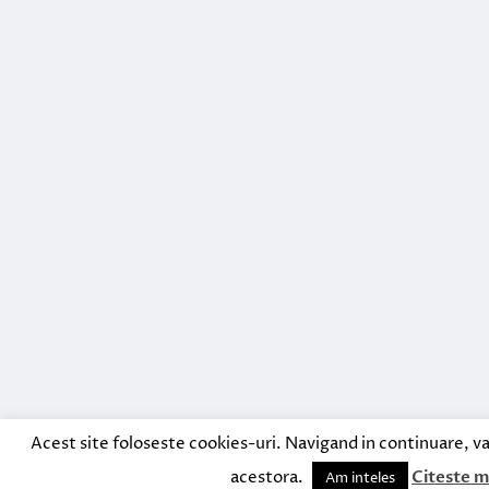
Acest site foloseste cookies-uri. Navigand in continuare, va
acestora.
Citeste m
Am inteles