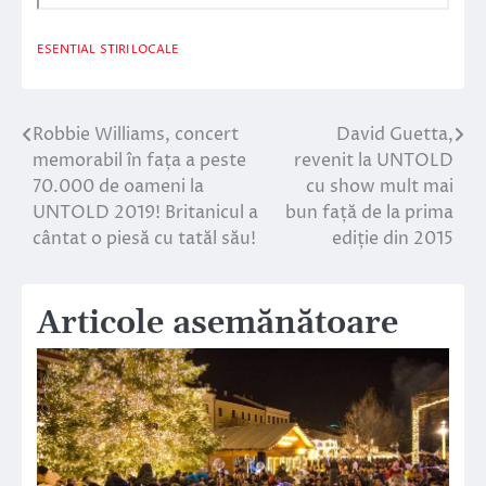
ESENTIAL
STIRI LOCALE
Robbie Williams, concert
David Guetta,
Navigare
memorabil în fața a peste
revenit la UNTOLD
în
70.000 de oameni la
cu show mult mai
UNTOLD 2019! Britanicul a
bun față de la prima
articole
cântat o piesă cu tatăl său!
ediție din 2015
Articole asemănătoare