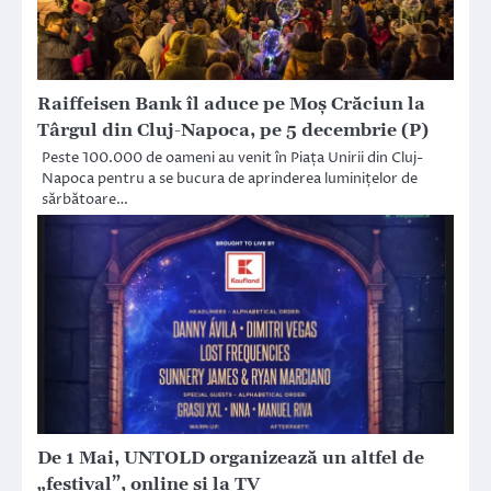
Raiffeisen Bank îl aduce pe Moș Crăciun la
Târgul din Cluj-Napoca, pe 5 decembrie (P)
Peste 100.000 de oameni au venit în Piața Unirii din Cluj-
Napoca pentru a se bucura de aprinderea luminițelor de
sărbătoare…
De 1 Mai, UNTOLD organizează un altfel de
„festival”, online și la TV