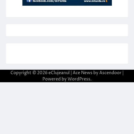
Copyright © 2026
eClujeanul
| Ace News by
Ascendoor
|
Powered by
WordPress
.