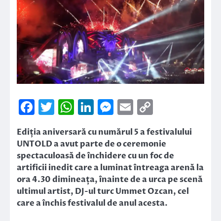
Facebook
Twitter
WhatsApp
LinkedIn
Messenger
Email
Copy
Link
Ediția aniversară cu numărul 5 a festivalului
UNTOLD a avut parte de o ceremonie
spectaculoasă de închidere cu un foc de
artificii inedit care a luminat întreaga arenă la
ora 4.30 dimineața, înainte de a urca pe scenă
ultimul artist, DJ-ul turc Ummet Ozcan, cel
care a închis festivalul de anul acesta.