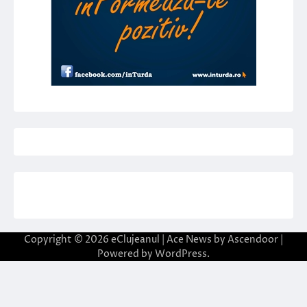
Copyright © 2026
eClujeanul
| Ace News by
Ascendoor
|
Powered by
WordPress
.