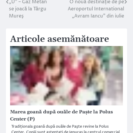
„U” – Gaz Metan
O nouă destinație de pe
Navigare
se joacă la Târgu
Aeroportul International
în
Mureş
„Avram Iancu” din iulie
articole
Articole asemănătoare
Marea goană după ouăle de Paşte la Polus
Center (P)
Tradiționala goană după ouăle de Paşte revine la Polus
Center. Copiii sunt așteptați de Iepuraș la centrul comercial