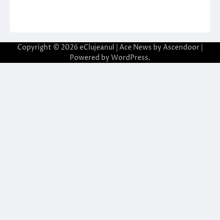
Copyright © 2026
eClujeanul
| Ace News by
Ascendoor
|
Powered by
WordPress
.