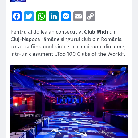
Facebook
Twitter
WhatsApp
LinkedIn
Messenger
Email
Copy
Link
Pentru al doilea an consecutiv,
Club Midi
din
Cluj-Napoca rămâne singurul club din România
cotat ca fiind unul dintre cele mai bune din lume,
intr-un clasament „Top 100 Clubs of the World”.