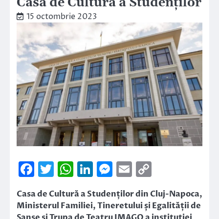
Casa de Cultură a Studenților
15 octombrie 2023
Facebook
Twitter
WhatsApp
LinkedIn
Messenger
Email
Copy
Link
Casa de Cultură a Studenților din Cluj-Napoca,
Ministerul Familiei, Tineretului și Egalității de
Șanse și Trupa de Teatru IMAGO a instituției