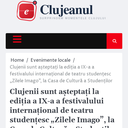
Skip
to
content
Home
Evenimente locale
Clujenii sunt așteptați la ediția a IX-a a
festivalului internațional de teatru studențesc
„Zilele Imago”, la Casa de Cultură a Studenților
Clujenii sunt așteptați la
ediția a IX-a a festivalului
internațional de teatru
studențesc „Zilele Imago”, la