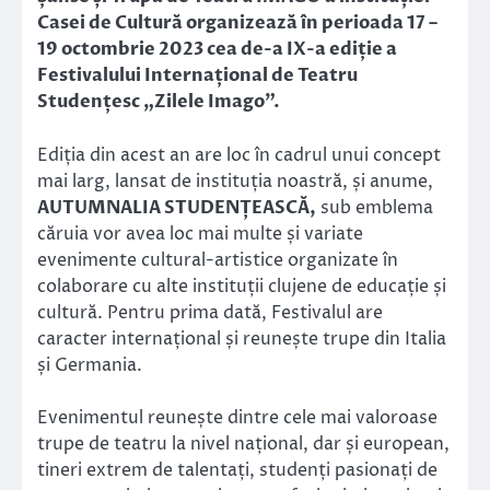
Casei de Cultură organizează în perioada 17 –
19 octombrie 2023 cea de-a IX-a ediție a
Festivalului Internațional de Teatru
Studențesc „Zilele Imago”.
Ediția din acest an are loc în cadrul unui concept
mai larg, lansat de instituția noastră, și anume,
AUTUMNALIA STUDENȚEASCĂ,
sub emblema
căruia vor avea loc mai multe și variate
evenimente cultural-artistice organizate în
colaborare cu alte instituții clujene de educație și
cultură. Pentru prima dată, Festivalul are
caracter internațional și reunește trupe din Italia
și Germania.
Evenimentul reunește dintre cele mai valoroase
trupe de teatru la nivel național, dar și european,
tineri extrem de talentați, studenți pasionați de