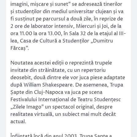
imagini, mișcare și sunet” se adresează tinerilor
și studenților din mediul universitar clujean și va
fi susținut pe parcursul a două zile, în reprize de
2 ore de laborator intensiv, Miercuri și Joi, de la
ora 11.00 la ora 13.00, în Sala 32 de la etajul al III-
lea, Casa de Cultură a Studenților „Dumitru
Fărcaș”.
Noutatea acestei ediții o reprezintă trupele
invitate din străinătate, cu un repertoriu
deosebit, două dintre ele vor juca piese adaptate
după William Shakespeare. De asemenea, Trupa
Șapte din Cluj-Napoca va juca pe scena
Festivalului Internațional de Teatru Studențesc
„Zilele Imago” un spectacol original, despre
realitatea virtuală, un subiect mai mult decât
actual.
Înființată încă din anul 2003, Trupa Șapte a