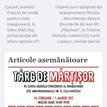
Jacadi, brandul
Clujenii sunt așteptați la
Navigare
francez de modă
avanpremiera filmului
în
pentru copii,
documentar despre
inaugurează, la
discotecile din anii 80,
articole
Iulius Mall Cluj,
„Playback”, la Cinema
prima locație din
Victoria. Celebrul DJ Sorin
afara capitalei (P)
Lupașcu, invitat special
Articole asemănătoare