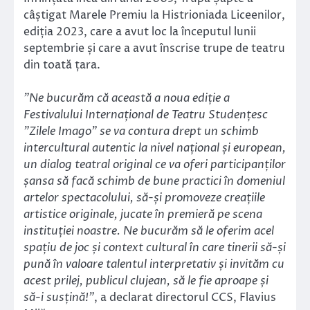
câștigat Marele Premiu la Histrioniada Liceenilor,
ediția 2023, care a avut loc la începutul lunii
septembrie și care a avut înscrise trupe de teatru
din toată țara.
”Ne bucurăm că această a noua ediție a
Festivalului Internațional de Teatru Studențesc
”Zilele Imago” se va contura drept un schimb
intercultural autentic la nivel național și european,
un dialog teatral original ce va oferi participanților
șansa să facă schimb de bune practici în domeniul
artelor spectacolului, să-și promoveze creațiile
artistice originale, jucate în premieră pe scena
instituției noastre. Ne bucurăm să le oferim acel
spațiu de joc și context cultural în care tinerii să-și
pună în valoare talentul interpretativ și invităm cu
acest prilej, publicul clujean, să le fie aproape și
să-i susțină!”
, a declarat directorul CCS, Flavius