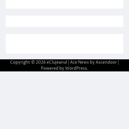
Copyright © 2026
eClujeanul
| Ace News by
Ascendoor
|
Powered by
WordPress
.