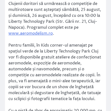
Clujenii doritori să urmărească o competiție de
multirotoare sunt așteptați sâmbătă, 25 august,
și duminică, 26 august, începând cu ora 10:00 la
Liberty Technology Park (Str. Gării nr. 21, Cluj-
Napoca). Programul complet este pe
www.aeromodelism.ro
.
Pentru familii, în Kids corner-ul amenajat pe
spațiul verde de la Liberty Technology Park Cluj
vor fi disponibile gratuit ateliere de confecționat
aeromodele, expoziție de aeromodele,
automodele și navomodele, precum și o
competiție cu aeromodelele realizate de copii. În
plus, va fi amenajată o mini-alee terapeutică, iar
copiii se vor bucura de un show de înghețată
moleculară și degustare de înghețată, de tatuaje
cu sclipici și fotografii tematice la fața locului.
Cu o pistă de zbor de aproximativ 20.000 mp, cu