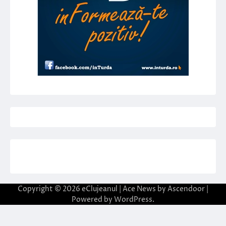
Copyright © 2026
eClujeanul
| Ace News by
Ascendoor
|
Powered by
WordPress
.