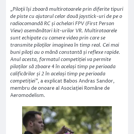
„
Piloţii își zboară multirotoarele prin diferite tipuri
de piste cu ajutorul celor două joystick-uri de pe o
radiocomandă RC și ochelari FPV (First Person
View) asemănători kit-urilor VR. Multirotoarele
sunt echipate cu camere video prin care se
transmite piloţilor imaginea în timp real. Cei mai
buni piloţi au o mână constantă și reflexe rapide.
Anul acesta, formatul competiției va permite
piloților să zboare 4 în același timp pe perioada
calificărilor și 2 în același timp pe perioada
competiției”
, a explicat Babos Andras Sandor,
membru de onoare al Asociației Române de
Aeromodelism.