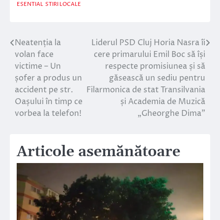
ESENTIAL
STIRI LOCALE
Neatenția la
Liderul PSD Cluj Horia Nasra îi
Navigare
volan face
cere primarului Emil Boc să își
în
victime – Un
respecte promisiunea și să
șofer a produs un
găsească un sediu pentru
articole
accident pe str.
Filarmonica de stat Transilvania
Oașului în timp ce
și Academia de Muzică
vorbea la telefon!
„Gheorghe Dima”
Articole asemănătoare