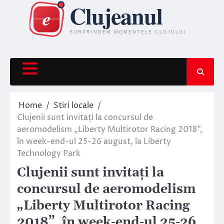
Skip
to
content
Home
Stiri locale
Clujenii sunt invitați la concursul de
aeromodelism „Liberty Multirotor Racing 2018”,
în week-end-ul 25-26 august, la Liberty
Technology Park
Clujenii sunt invitați la
concursul de aeromodelism
„Liberty Multirotor Racing
2018”, în week-end-ul 25-26