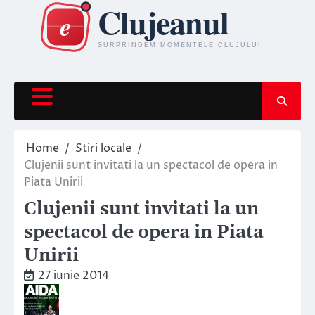
Skip
to
content
Home
Stiri locale
Clujenii sunt invitati la un spectacol de opera in
Piata Unirii
Clujenii sunt invitati la un
spectacol de opera in Piata
Unirii
27 iunie 2014