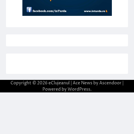
Copyright © 2026
eClujeanul
| Ace News by
Ascendoor
|
Powered by
WordPress
.