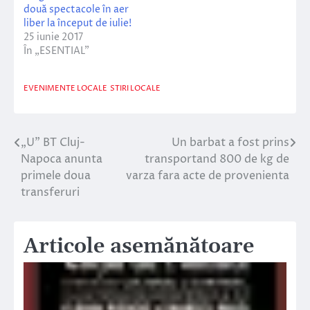
două spectacole în aer
liber la început de iulie!
25 iunie 2017
În „ESENTIAL”
EVENIMENTE LOCALE
STIRI LOCALE
„U” BT Cluj-
Un barbat a fost prins
Navigare
Napoca anunta
transportand 800 de kg de
în
primele doua
varza fara acte de provenienta
transferuri
articole
Articole asemănătoare