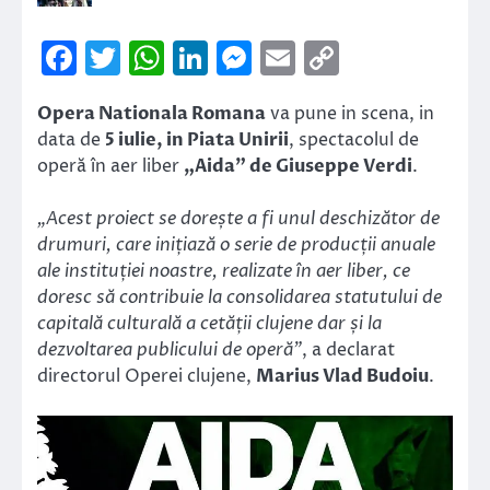
Facebook
Twitter
WhatsApp
LinkedIn
Messenger
Email
Copy
Link
Opera Nationala Romana
va pune in scena, in
data de
5 iulie, in Piata Unirii
, spectacolul de
operă în aer liber
„Aida” de Giuseppe Verdi
.
„Acest proiect se dorește a fi unul deschizător de
drumuri, care inițiază o serie de producții anuale
ale instituției noastre, realizate în aer liber, ce
doresc să contribuie la consolidarea statutului de
capitală culturală a cetății clujene dar și la
dezvoltarea publicului de operă”
, a declarat
directorul Operei clujene,
Marius Vlad Budoiu
.