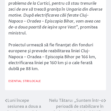
problema de la Curtici, pentru că stau trenurile
zeci de ore să treacă graniţa în Ungaria din diverse
motive. După electrificarea căii ferate Cluj-
Napoca – Oradea – Episcopia Bihor, vom avea cea
de-a doua poartă de ieşire spre Vest”
, promitea
ministrul.
Proiectul urmează să fie finanţat din fonduri
europene şi prevede reabilitarea liniei Cluj-
Napoca – Oradea – Episcopia Bihor pe 166 km,
electrificarea liniei pe 160 km şi o cale ferată
dublă pe 88 km.
ESENTIAL
STIRI LOCALE
Luni începe
Nelu Tătaru: „Suntem într-o
Navigare
sesiunea a doua a
perioadă de stabilizare în
în