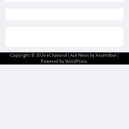
Copyright © 2026
eClujeanul
| Ace News by
Ascendoor
|
Powered by
WordPress
.