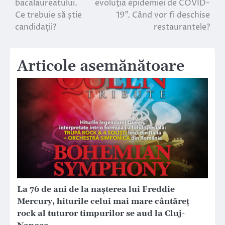
bacalaureatului.
evoluţia epidemiei de COVID-
Ce trebuie să știe
19”. Când vor fi deschise
articole
candidații?
restaurantele?
Articole asemănătoare
La 76 de ani de la nașterea lui Freddie
Mercury, hiturile celui mai mare cântăreț
rock al tuturor timpurilor se aud la Cluj-