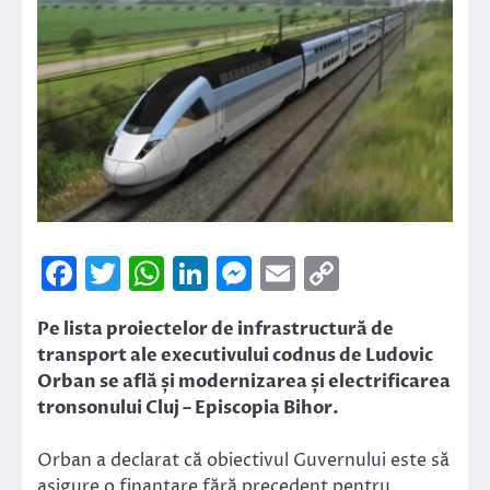
Facebook
Twitter
WhatsApp
LinkedIn
Messenger
Email
Copy
Link
Pe lista proiectelor de infrastructură de
transport ale executivului codnus de Ludovic
Orban se află și modernizarea și electrificarea
tronsonului Cluj – Episcopia Bihor.
Orban a declarat că obiectivul Guvernului este să
asigure o finanțare fără precedent pentru