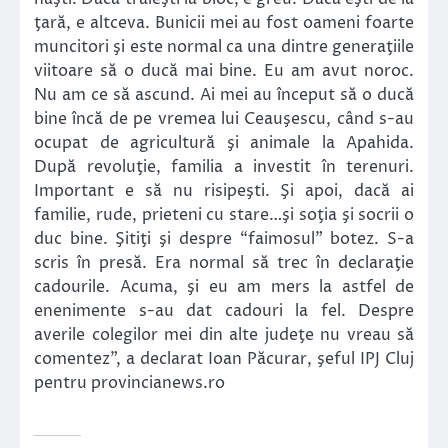
ţară, e altceva. Bunicii mei au fost oameni foarte
muncitori şi este normal ca una dintre generaţiile
viitoare să o ducă mai bine. Eu am avut noroc.
Nu am ce să ascund. Ai mei au început să o ducă
bine încă de pe vremea lui Ceauşescu, când s-au
ocupat de agricultură şi animale la Apahida.
După revoluţie, familia a investit în terenuri.
Important e să nu risipeşti. Şi apoi, dacă ai
familie, rude, prieteni cu stare…şi soţia şi socrii o
duc bine. Şitiţi şi despre “faimosul” botez. S-a
scris în presă. Era normal să trec în declaraţie
cadourile. Acuma, şi eu am mers la astfel de
enenimente s-au dat cadouri la fel. Despre
averile colegilor mei din alte judeţe nu vreau să
comentez”, a declarat Ioan Păcurar, şeful IPJ Cluj
pentru provincianews.ro