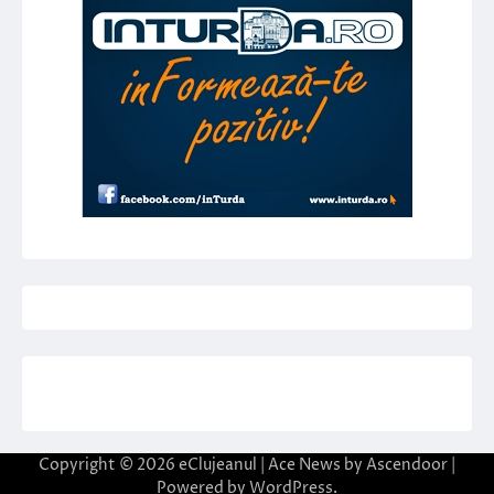
Copyright © 2026
eClujeanul
| Ace News by
Ascendoor
|
Powered by
WordPress
.