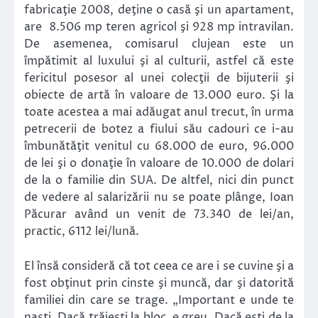
fabricaţie 2008, deţine o casă şi un apartament,
are 8.506 mp teren agricol şi 928 mp intravilan.
De asemenea, comisarul clujean este un
împătimit al luxului şi al culturii, astfel că este
fericitul posesor al unei colecţii de bijuterii şi
obiecte de artă în valoare de 13.000 euro. Şi la
toate acestea a mai adăugat anul trecut, în urma
petrecerii de botez a fiului său cadouri ce i-au
îmbunătăţit venitul cu 68.000 de euro, 96.000
de lei şi o donaţie în valoare de 10.000 de dolari
de la o familie din SUA. De altfel, nici din punct
de vedere al salarizării nu se poate plânge, Ioan
Păcurar având un venit de 73.340 de lei/an,
practic, 6112 lei/lună.
El însă consideră că tot ceea ce are i se cuvine şi a
fost obţinut prin cinste şi muncă, dar şi datorită
familiei din care se trage. „Important e unde te
naşti. Dacă trăieşti la bloc, e greu. Dacă eşti de la