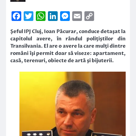
Facebook
Twitter
WhatsApp
LinkedIn
Messenger
Email
Copy
Link
Şeful IPJ Cluj, Ioan Păcurar, conduce detaşat la
capitolul avere, în rândul poliţiştilor din
Transilvania. El are o avere la care mulţi dintre
români îşi permit doar să viseze: apartament,
casă, terenuri, obiecte de artă şi bijuterii.