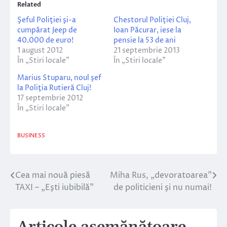
Related
Şeful Poliţiei şi-a
Chestorul Poliţiei Cluj,
cumpărat Jeep de
Ioan Păcurar, iese la
40.000 de euro!
pensie la 53 de ani
1 august 2012
21 septembrie 2013
În „Stiri locale”
În „Stiri locale”
Marius Stuparu, noul şef
la Poliţia Rutieră Cluj!
17 septembrie 2012
În „Stiri locale”
BUSINESS
Cea mai nouă piesă
Miha Rus, „devoratoarea”
Navigare
TAXI – „Eşti iubibilă”
de politicieni şi nu numai!
în
articole
Articole asemănătoare