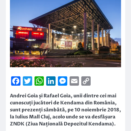
Facebook
Twitter
WhatsApp
LinkedIn
Messenger
Email
Copy
Link
Andrei Goia și Rafael Goia, unii dintre cei mai
cunoscuți jucători de Kendama din România,
sunt prezenți sâmbătă, pe 10 noiembrie 2018,
la Iulius Mall Cluj, acolo unde se va desfășura
ZNDK (Ziua Națională Depozitul Kendama).