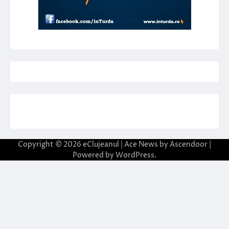
Copyright © 2026
eClujeanul
| Ace News by
Ascendoor
|
Powered by
WordPress
.