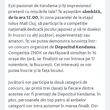
Ești pasionat de Kendama și îți impresionezi
prietenii cu mișcările tale? Te așteptăm
sâmbătă,
de la ora 12.00
, în zona pasarelei de la etajul
Iulius Mall Cluj, să participi la o competiție
națională dedicată jocului japonez și să te duelezi
în trucuri cu alți jucători, experimentați sau
amatori. Îți vei putea demonstra iscusința într-
un concurs organizat de
Depozitul Kendama
.
Competiția ZNDK se desfășoară simultan în 16
orașe din țară, iar finaliștii se vor întrece pe 17
noiembrie, la București. Cei interesați se vor
putea înscrie și la fața locului.
Jucătorii vor participa la două categorii de
concurs, iar primii trei clasați la fiecare dintre
acestea vor fi premiați de Depozitul Kendama. În
plus, persoanele din top patru al ambelor
categorii vor intra automat în marea finală. Din