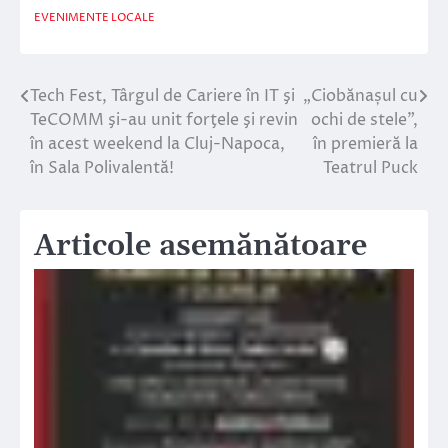
EVENIMENTE LOCALE
Tech Fest, Târgul de Cariere în IT şi
„Ciobănașul cu
Navigare
TeCOMM şi-au unit forţele şi revin
ochi de stele”,
în
în acest weekend la Cluj-Napoca,
în premieră la
în Sala Polivalentă!
Teatrul Puck
articole
Articole asemănătoare