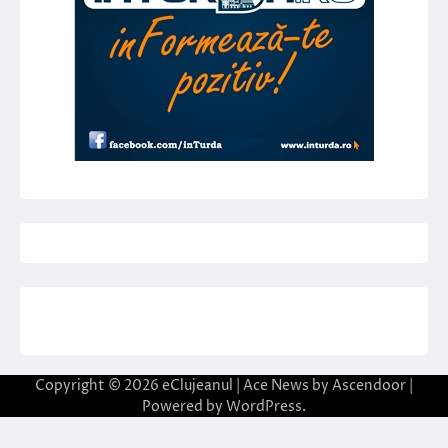
Copyright © 2026
eClujeanul
| Ace News by
Ascendoor
|
Powered by
WordPress
.