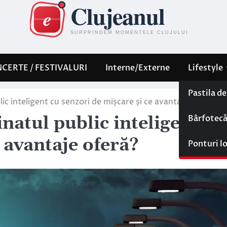
CERTE / FESTIVALURI
Interne/Externe
Lifestyle
Pastila d
c inteligent cu senzori de mișcare și ce avantaje oferă?
Bârfotec
atul public inteligent cu
 avantaje oferă?
Ponturi l