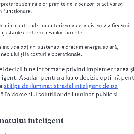
rpretarea semnalelor primite de la senzori și activarea
în funcționare.
ermite controlul și monitorizarea de la distanță a fiecărui
i ajustările conform nevoilor curente.
 include opțiuni sustenabile precum energia solară,
ediului și la costurile operaționale.
i decizii bine informate privind implementarea ș
ligent. Așadar, pentru a lua o decizie optimă pen
ia
stâlpii de iluminat stradal inteligent de pe
 în domeniul soluțiilor de iluminat public și
natului inteligent