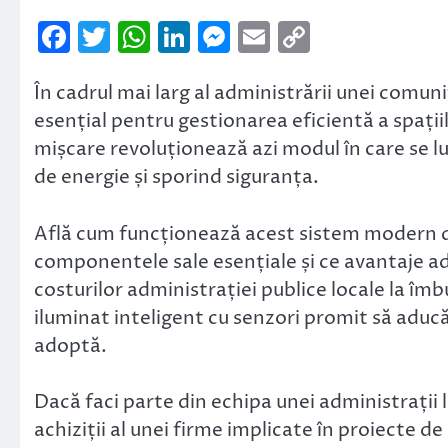
Facebook
Twitter
WhatsApp
LinkedIn
Messenger
Email
Copy
Link
În cadrul mai larg al administrării unei comuni
esențial pentru gestionarea eficientă a spații
mișcare revoluționează azi modul în care se l
de energie și sporind siguranța.
Află cum funcționează acest sistem modern d
componentele sale esențiale și ce avantaje 
costurilor administrației publice locale la îmb
iluminat inteligent cu senzori promit să aducă c
adoptă.
Dacă faci parte din echipa unei administrații
achiziții al unei firme implicate în proiecte