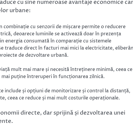
t aduce cu sine numeroase avantaje economice ca
elor urbane:
 în combinație cu senzorii de mișcare permite o reducere
trică, deoarece luminile se activează doar în prezența
din energia consumată în comparație cu sistemele
e traduce direct în facturi mai mici la electricitate, eliberâ
 proiecte de dezvoltare urbană.
viață mult mai mare și necesită întreținere minimă, ceea ce
ai puține întreruperi în funcționarea zilnică.
include și opțiuni de monitorizare și control la distanță,
te, ceea ce reduce și mai mult costurile operaționale.
onomii directe, dar sprijină și dezvoltarea unei
ente.