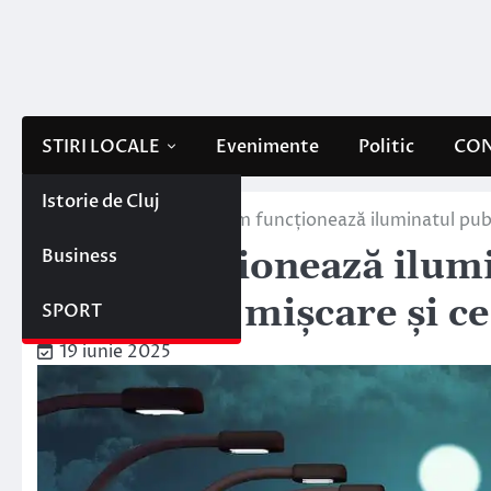
Skip
to
content
STIRI LOCALE
Evenimente
Politic
CON
Istorie de Cluj
Home
Lifestyle
Cum funcționează iluminatul publi
Business
Cum funcționează ilumin
senzori de mișcare și ce
SPORT
19 iunie 2025