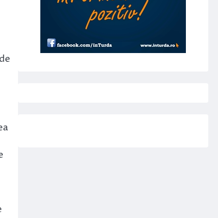
 de
ea
e
e