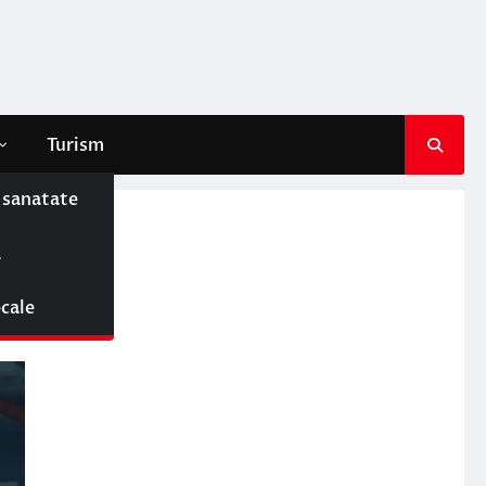
Turism
e sanatate
ă
ocale