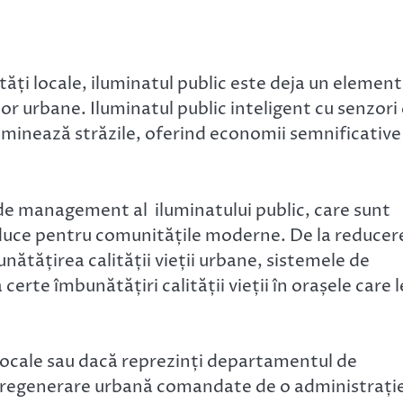
tăți locale, iluminatul public este deja un element
lor urbane. Iluminatul public inteligent cu senzori
uminează străzile, oferind economii semnificative
e management al iluminatului public, care sunt
aduce pentru comunitățile moderne. De la reducer
unătățirea calității vieții urbane, sistemele de
erte îmbunătățiri calității vieții în orașele care l
 locale sau dacă reprezinți departamentul de
 de regenerare urbană comandate de o administrați