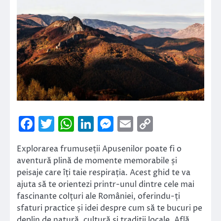
Facebook
Twitter
WhatsApp
LinkedIn
Messenger
Email
Copy
Link
Explorarea frumuseții Apusenilor poate fi o
aventură plină de momente memorabile și
peisaje care îți taie respirația. Acest ghid te va
ajuta să te orientezi printr-unul dintre cele mai
fascinante colțuri ale României, oferindu-ți
sfaturi practice și idei despre cum să te bucuri pe
deplin de natură, cultură și tradiții locale. Află