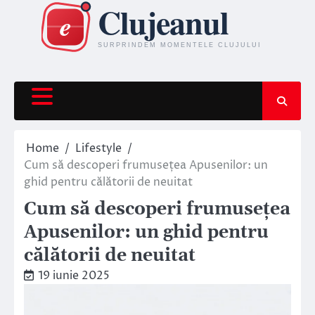
Skip
to
content
Home
Lifestyle
Cum să descoperi frumusețea Apusenilor: un
ghid pentru călătorii de neuitat
Cum să descoperi frumusețea
Apusenilor: un ghid pentru
călătorii de neuitat
19 iunie 2025