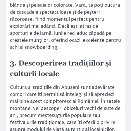
blânde și peisajelor colorate. Vara, te poți bucura
de cascadele spectaculoase și de peșteri
răcoroase, fiind momentul perfect pentru
explorări mai adânci. Dacă ești atras de
sporturile de iarnă, lunile reci aduc zăpadă pe
crestele munților, oferind ocazii excelente pentru
schi și snowboarding.
3. Descoperirea tradițiilor și
culturii locale
Cultura și tradițiile din Apuseni sunt adevărate
comori care îți permit să înțelegi și să apreciezi
mai bine acest colț pitoresc al României. În satele
montane, vei descoperi obiceiuri vechi de sute de
ani, precum meșteșugurile populare sau
festivalurile tradiționale, care îți oferă o privire
asupra modului de viață autentic al localnicilor.