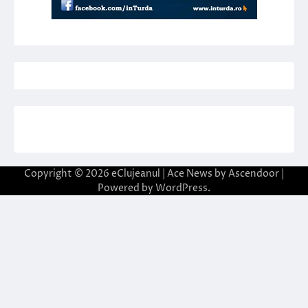
Copyright © 2026
eClujeanul
| Ace News by
Ascendoor
|
Powered by
WordPress
.