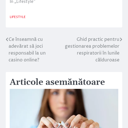
În „Lifestyle”
LIFESTYLE
Ce înseamnă cu
Ghid practic pentru
Navigare
adevărat să joci
gestionarea problemelor
în
responsabil la un
respiratorii în lunile
casino online?
călduroase
articole
Articole asemănătoare