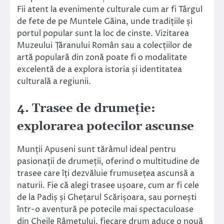
Fii atent la evenimente culturale cum ar fi Târgul
de fete de pe Muntele Găina, unde tradițiile și
portul popular sunt la loc de cinste. Vizitarea
Muzeului Țăranului Român sau a colecțiilor de
artă populară din zonă poate fi o modalitate
excelentă de a explora istoria și identitatea
culturală a regiunii.
4. Trasee de drumeție:
explorarea potecilor ascunse
Munții Apuseni sunt tărâmul ideal pentru
pasionații de drumeții, oferind o multitudine de
trasee care îți dezvăluie frumusețea ascunsă a
naturii. Fie că alegi trasee ușoare, cum ar fi cele
de la Padiș și Ghețarul Scărișoara, sau pornești
într-o aventură pe potecile mai spectaculoase
din Cheile Râmețului, fiecare drum aduce o nouă