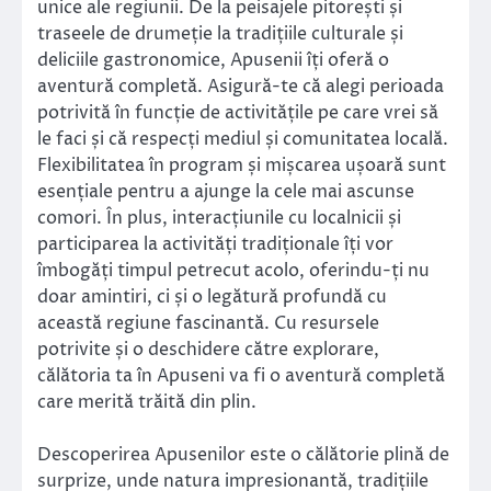
unice ale regiunii. De la peisajele pitorești și
traseele de drumeție la tradițiile culturale și
deliciile gastronomice, Apusenii îți oferă o
aventură completă. Asigură-te că alegi perioada
potrivită în funcție de activitățile pe care vrei să
le faci și că respecți mediul și comunitatea locală.
Flexibilitatea în program și mișcarea ușoară sunt
esențiale pentru a ajunge la cele mai ascunse
comori. În plus, interacțiunile cu localnicii și
participarea la activități tradiționale îți vor
îmbogăți timpul petrecut acolo, oferindu-ți nu
doar amintiri, ci și o legătură profundă cu
această regiune fascinantă. Cu resursele
potrivite și o deschidere către explorare,
călătoria ta în Apuseni va fi o aventură completă
care merită trăită din plin.
Descoperirea Apusenilor este o călătorie plină de
surprize, unde natura impresionantă, tradițiile