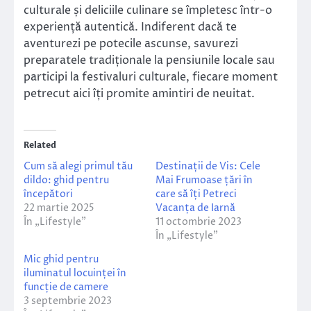
culturale și deliciile culinare se împletesc într-o
experiență autentică. Indiferent dacă te
aventurezi pe potecile ascunse, savurezi
preparatele tradiționale la pensiunile locale sau
participi la festivaluri culturale, fiecare moment
petrecut aici îți promite amintiri de neuitat.
Related
Cum să alegi primul tău
Destinații de Vis: Cele
dildo: ghid pentru
Mai Frumoase țări în
începători
care să îți Petreci
22 martie 2025
Vacanța de Iarnă
În „Lifestyle”
11 octombrie 2023
În „Lifestyle”
Mic ghid pentru
iluminatul locuinței în
funcție de camere
3 septembrie 2023