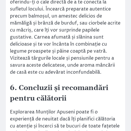
oferindu-ți o cale directă de a te conecta la
sufletul locului. Încearcă preparate autentice
precum balmoșul, un amestec delicios de
mămăligă și brânză de burduf, sau ciorbele acrite
cu măcriș, care îți vor surprinde papilele
gustative. Carnea afumată și slănina sunt
delicioase și te vor încânta în combinație cu
legume proaspete și pâine coaptă pe vatră.
Vizitează târgurile locale și pensiunile pentru a
savura aceste delicatese, unde aroma mâncării
de casă este cu adevărat inconfundabilă.
6. Concluzii și recomandări
pentru călătorii
Explorarea Munților Apuseni poate fi o
experiență de neuitat dacă îți planifici călătoria
cu atenție și încerci să te bucuri de toate fațetele