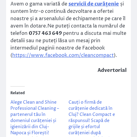
Avem o gama variată de
servicii de curățenie
și
suntem într-o continuă dezvoltare a ofertei
noastre și a arsenalului de echipamente pe care îl
avem în dotare.Ne puteți contacta la numărul de
telefon
0757 463 649
pentru a discuta mai multe
detalii sau ne puteți lăsa un mesaj prin
intermediul paginii noastre de Facebook
(
https://www.facebook.com/cleancompact
).
Advertorial
Related
Alege Clean and Shine
Cauți o firmă de
Professional Cleaning –
curățenie dedicată în
partenerul tău în
Cluj? Clean Compact e
domeniul curățeniei și
răspunsul! Scapă de
igienizării din Cluj-
grijile și efortul
Napoca și Florești!
curățeniei după