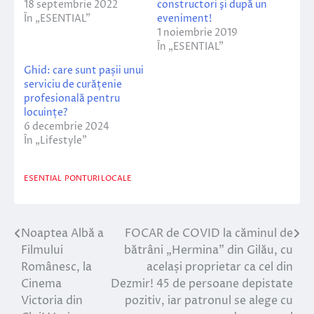
18 septembrie 2022
constructori şi după un
În „ESENTIAL”
eveniment!
1 noiembrie 2019
În „ESENTIAL”
Ghid: care sunt pașii unui
serviciu de curățenie
profesională pentru
locuințe?
6 decembrie 2024
În „Lifestyle”
ESENTIAL
PONTURI LOCALE
Noaptea Albă a
FOCAR de COVID la căminul de
Navigare
Filmului
bătrâni „Hermina” din Gilău, cu
în
Românesc, la
același proprietar ca cel din
Cinema
Dezmir! 45 de persoane depistate
articole
Victoria din
pozitiv, iar patronul se alege cu