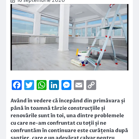
16 septembrie 2020
Facebook
Twitter
WhatsApp
LinkedIn
Messenger
Email
Copy
Link
Având în vedere că începând din primăvara și
până în toamnă târzie construcțiile și
renovările sunt în toi, una dintre problemele
cu care ne-am confruntat cu toții și ne
confruntăm în continuare este curățenia după
șantier, care e un adevărat calvar pentru