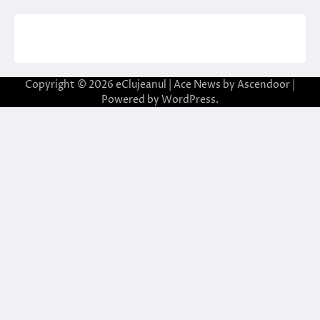
Copyright © 2026
eClujeanul
| Ace News by
Ascendoor
|
Powered by
WordPress
.