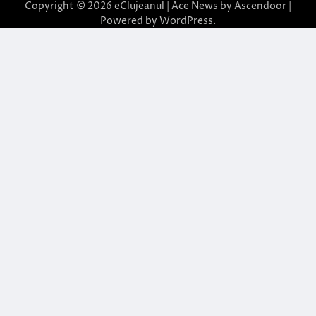
Copyright © 2026
eClujeanul
| Ace News by
Ascendoor
|
Powered by
WordPress
.