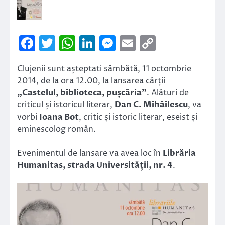
Facebook
Twitter
WhatsApp
LinkedIn
Messenger
Email
Copy
Link
Clujenii sunt așteptati sâmbătă, 11 octombrie
2014, de la ora 12.00, la lansarea cărții
„Castelul, biblioteca, pușcăria”
. Alături de
criticul și istoricul literar,
Dan C. Mihăilescu
, va
vorbi
Ioana Bot
, critic și istoric literar, eseist și
eminescolog român.
Evenimentul de lansare va avea loc în
Librăria
Humanitas, strada Universității, nr. 4
.