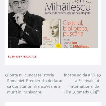
EVENIMENTE LOCALE
Ponta nu cunoaste istoria
Incepe editia a VI-a
Navigare
Romaniei. Premierul a declarat
a Festivalului
în
ca Constantin Brancoveanu a
International de
murit in inchisoare!
Film „Comedy Cluj”
articole