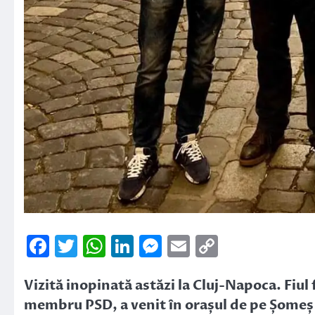
Facebook
Twitter
WhatsApp
LinkedIn
Messenger
Email
Copy
Link
Vizită inopinată astăzi la Cluj-Napoca. Fiu
membru PSD, a venit în orașul de pe Șomeș a