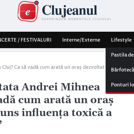
CERTE / FESTIVALURI
Interne/Externe
Lifestyle
Pastila d
a Cluj? Ca să vadă cum arată un oraș dezvoltat în care nu a
Bârfotec
’ tata Andrei Mihnea
Ponturi l
vadă cum arată un oraș
juns influența toxică a
’