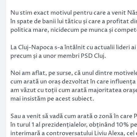
Nu stim exact motivul pentru care a venit Năst
în spate de banii lui tăticu și care a profitat
politica mare, nicidecum pe munca și compete
La Cluj-Napoca s-a întâlnit cu actualii lideri ai
precum și a unor membri PSD Cluj.
Noi am aflat, pe surse, că unul dintre motivele
cum arată un oraș dezvoltat în care influența t
am văzut cu toții cum arată majoritatea orașe
mai insistăm pe acest subiect.
Sau a venit să vadă cum arată o zonă în care 
în turul 1 al prezidențialelor, obținând 10% 
interimară a controversatului Liviu Alexa, cel c