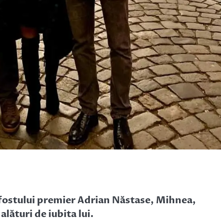
l fostului premier Adrian Năstase, Mihnea,
lături de iubita lui.