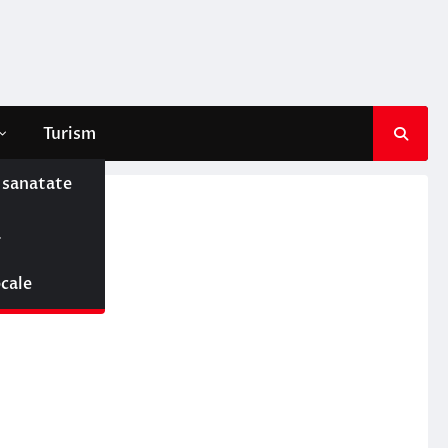
Turism
e sanatate
ă
ocale