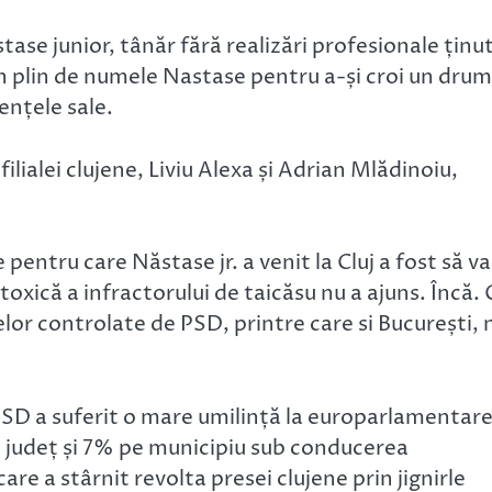
ase junior, tânăr fără realizări profesionale ținu
 din plin de numele Nastase pentru a-și croi un drum
nțele sale.
 filialei clujene, Liviu Alexa și Adrian Mlădinoiu,
 pentru care Năstase jr. a venit la Cluj a fost să v
oxică a infractorului de taicăsu nu a ajuns. Încă. 
lor controlate de PSD, printre care si București, 
PSD a suferit o mare umilință la europarlamentare
pe județ și 7% pe municipiu sub conducerea
are a stârnit revolta presei clujene prin jignirle