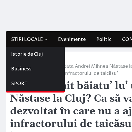
Skip
to
content
STIRI LOCALE
Evenimente
Politic
CON
Istorie de Cluj
Home
Stiri locale
De ce a venit băiatu’ lu’ tata Andrei Mihnea Năstase l
Business
ajuns influența toxică a infractorului de taicăsu’
De ce a venit băiatu’ lu
SPORT
Năstase la Cluj? Ca să 
dezvoltat în care nu a a
infractorului de taicăsu