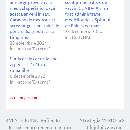
ar merge preventiv la
sosit primele doze de
medicul specialist dacă
vaccin COVID-19 și au
acesta ar veni în sat.
fost administrate
Caravanele medicale și
medicilor de la Spitalul
screeningul sunt soluțiile
de Boli Infecțioase
pentru diagnosticarea
27 decembrie 2020
timpurie.
În „ESENTIAL”
28 noiembrie 2024
În „Interne/Externe”
Sindicatele cer un leu pe
zi pentru sănătatea
românilor
6 decembrie 2022
În „Interne/Externe”
INTERNE/EXTERNE
VESTE BUNĂ. Rafila: În
Strategia VERDE a
Navigare
România nu mai avem acum
Clujului va avea