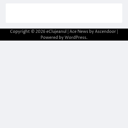
Copyright © 2026
eClujeanul
| Ace News by
Ascendoor
|
Powered by
WordPress
.