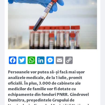
Facebook
Twitter
WhatsApp
LinkedIn
Messenger
Email
Copy
Link
Persoanele vor putea să-și facă mai ușor
analizele medicale, de la 1 iulie, promit
oficialii. În plus, 3.000 de cabinete ale
medicilor de familie vor fi dotate cu
echipamente din fonduri PNRR. Gindrovel
Dumitra, preşedintele Grupului de