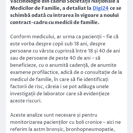
Vaccinologie din cadrul Societății Naționale a
Medicilor de Familie, a detaliat la
Digi24
ce se
schimbă odată cu intrarea în vigoare a noului
contract-cadru cu medicii de familie.
Conform medicului, ar urma ca pacienții – fie că
este vorba despre copii sub 18 ani, despre
persoane cu vârsta cuprinsă între 18 și 40 de ani
sau de persoane de peste 40 de ani – să
beneficieze, cu o anumită cadență, de anumite
examene profilactice, adică de o consultație de la
medicul de familie, în care să fie identificați
factorii de risc, căreia i se pot adăuga unele
investigații de laborator care să evidențieze
aceste riscuri.
Aceste analize sunt necesare și pentru
monitorizarea pacienților cu boli cronice – aici ne
referim la astm bronșic, bronhopneumopatie,