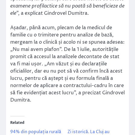
examene profilactice să nu poată să beneficieze de
ele
”, a explicat Gindrovel Dumitra.
Așadar, până acum, plecam de la medicul de
familie cu o trimitere pentru analize de bază,
mergeam la o clinică și acolo ni se spunea adesea:
„Nu mai avem plafon”. De la 1 iulie, autoritățile
promit că accesul la analizele decontate de stat
va fi mai ușor. „Am văzut și eu declarațiile
oficialilor, dar eu nu pot să vă confirm încă acest
lucru, pentru că aștept și eu formula finală a
normelor de aplicare a contractului-cadru în care
să fie evidențiat acest lucru”, a precizat Gindrovel
Dumitra.
Related
94% din populația rurală
Zi istorică. La Cluj au