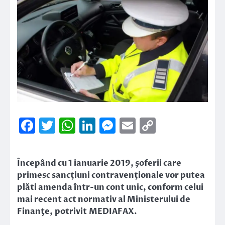
Facebook
Twitter
WhatsApp
LinkedIn
Messenger
Email
Copy
Link
Începând cu 1 ianuarie 2019, şoferii care
primesc sancţiuni contravenţionale vor putea
plăti amenda într-un cont unic, conform celui
mai recent act normativ al Ministerului de
Finanţe, potrivit MEDIAFAX.