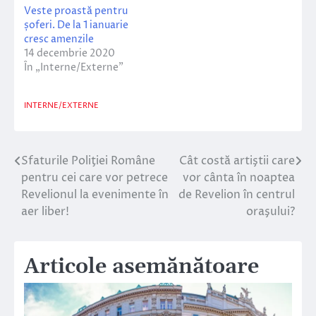
Veste proastă pentru
șoferi. De la 1 ianuarie
cresc amenzile
14 decembrie 2020
În „Interne/Externe”
INTERNE/EXTERNE
Sfaturile Poliţiei Române
Cât costă artiştii care
Navigare
pentru cei care vor petrece
vor cânta în noaptea
în
Revelionul la evenimente în
de Revelion în centrul
aer liber!
oraşului?
articole
Articole asemănătoare