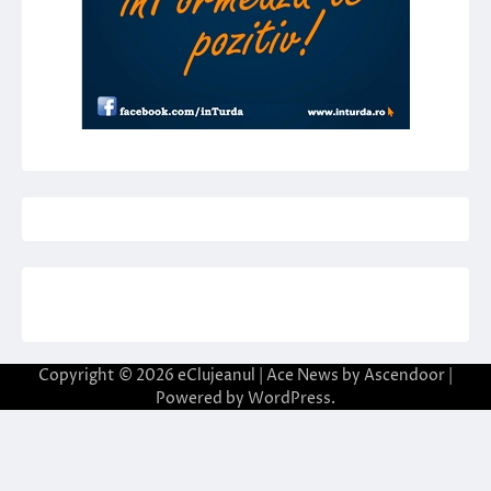
Copyright © 2026
eClujeanul
| Ace News by
Ascendoor
|
Powered by
WordPress
.