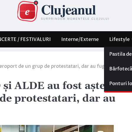
CERTE / FESTIVALURI
Interne/Externe
Lifestyle
Pastila d
eroport de un grup de protestatari, dar au fugit de ei! –
Bârfotec
 şi ALDE au fost aşteptaţi
Ponturi l
de protestatari, dar au