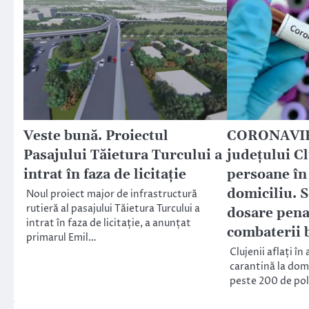
Veste bună. Proiectul
CORONAVIRU
Pasajului Tăietura Turcului a
județului C
intrat în faza de licitație
persoane în 
domiciliu. 
Noul proiect major de infrastructură
rutieră al pasajului Tăietura Turcului a
dosare pena
intrat în faza de licitație, a anunțat
combaterii 
primarul Emil…
Clujenii aflați în 
carantină la domi
peste 200 de poliț