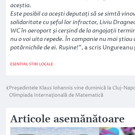
aceștia.
Este posibil ca acești deputați să se simtă vino
solidaritate cu șeful lor infractor, Liviu Dragn
WC în aeroport și cerșind de la angajații termin
nu o voi uita repede. În campanie nu mai știau 
potârnichile de ei. Rușine!”
, a scris Ungureanu
ESENTIAL
STIRI LOCALE
Preşedintele Klaus Iohannis vine duminică la Cluj-Nap
Navigare
Olimpiada Internaţională de Matematică
în
articole
Articole asemănătoare