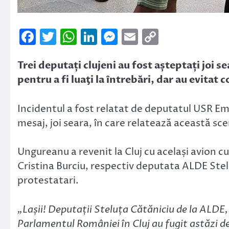
Facebook
Twitter
WhatsApp
LinkedIn
Messenger
Email
Copy
Link
Trei deputați clujeni au fost așteptați joi s
pentru a fi luaţi la întrebări, dar au evitat 
Incidentul a fost relatat de deputatul USR 
mesaj, joi seara, în care relatează această sc
Ungureanu a revenit la Cluj cu același avion c
Cristina Burciu, respectiv deputata ALDE Stelu
protestatari.
„Lașii! Deputații Steluța Cătăniciu de la ALDE, 
Parlamentul României în Cluj au fugit astăzi de 