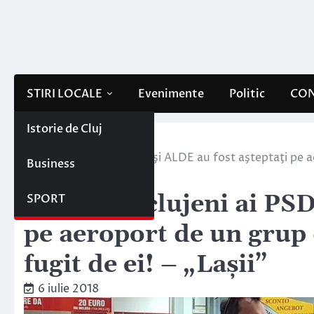
Skip
to
content
STIRI LOCALE
Evenimente
Politic
CON
Istorie de Cluj
Home
Stiri locale
Deputaţii clujeni ai PSD şi ALDE au fost aşteptaţi pe a
Business
„Laşii”
Deputaţii clujeni ai PSD
SPORT
pe aeroport de un grup 
fugit de ei! – „Laşii”
6 iulie 2018