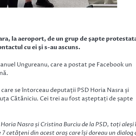
eara, la aeroport, de un grup de şapte protestat
contactul cu ei şi s-au ascuns.
Emanuel Ungureanu, care a postat pe Facebook un
enă.
u care se întorceau deputații PSD Horia Nasra și
ța Cătăniciu. Cei trei au fost așteptați de șapte
Horia Nasra și Cristina Burciu de la PSD, toți aleși 
7 cetățeni din acest oraș care își doreau un dialog 