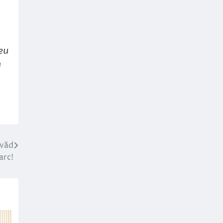
eu
a
 văd
arc!