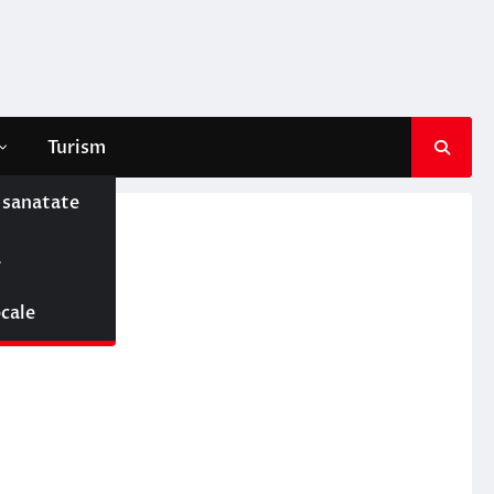
Turism
e sanatate
ă
ocale