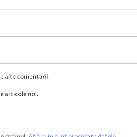
e alte comentarii.
 articole noi.
ce spamul.
Află cum sunt procesate datele