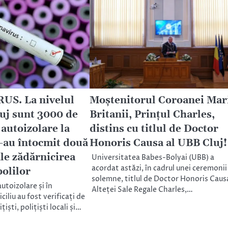
S. La nivelul
Moștenitorul Coroanei Mar
luj sunt 3000 de
Britanii, Prințul Charles,
autoizolare la
distins cu titlul de Doctor
S-au întocmit două
Honoris Causa al UBB Cluj!
le zădărnicirea
Universitatea Babes-Bolyai (UBB) a
acordat astăzi, în cadrul unei ceremonii
bolilor
solemne, titlul de Doctor Honoris Caus
autoizolare și în
Alteței Sale Regale Charles,…
ciliu au fost verificați de
iști, polițiști locali și…