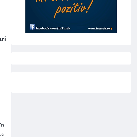
ari
în
cu