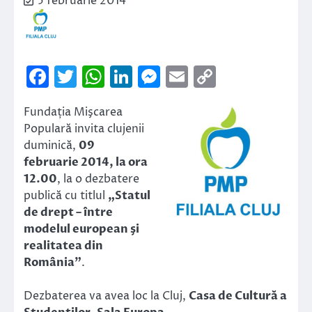
5 februarie 2014
Facebook
Twitter
WhatsApp
LinkedIn
Messenger
Email
Copy
Link
Fundația Mişcarea
Populară invita clujenii
duminică,
09
februarie 2014, la ora
12.00
, la o dezbatere
publică cu titlul
„Statul
de drept – între
modelul european şi
realitatea din
România”
.
Dezbaterea va avea loc la Cluj,
Casa de Cultură a