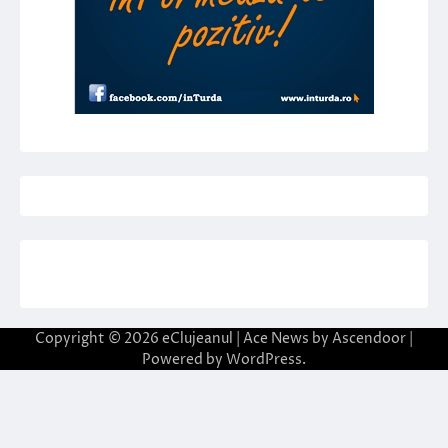
Copyright © 2026
eClujeanul
| Ace News by
Ascendoor
|
Powered by
WordPress
.