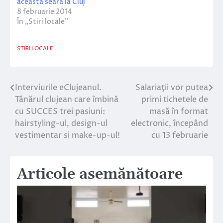
această seară la Cluj
8 februarie 2014
În „Stiri locale”
STIRI LOCALE
Interviurile eClujeanul.
Salariaţii vor putea
Navigare
Tânărul clujean care îmbină
primi tichetele de
în
cu SUCCES trei pasiuni:
masă în format
hairstyling-ul, design-ul
electronic, începând
articole
vestimentar si make-up-ul!
cu 13 februarie
Articole asemănătoare