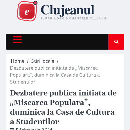
Skip
to
content
Home
Stiri locale
Dezbatere publica initiata de „Miscarea
Populara”, duminica la Casa de Cultura a
Studentilor
Dezbatere publica initiata de
„Miscarea Populara”,
duminica la Casa de Cultura
a Studentilor