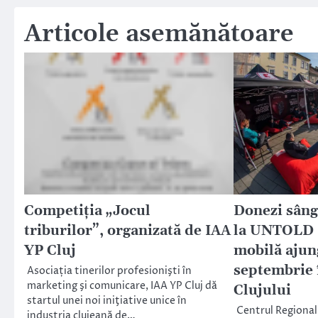
în
Articole asemănătoare
articole
Competiția „Jocul
Donezi sâng
triburilor”, organizată de IAA
la UNTOLD 
YP Cluj
mobilă ajun
septembrie 
Asociația tinerilor profesionişti în
marketing şi comunicare, IAA YP Cluj dă
Clujului
startul unei noi iniţiative unice în
Centrul Regional
industria clujeană de…