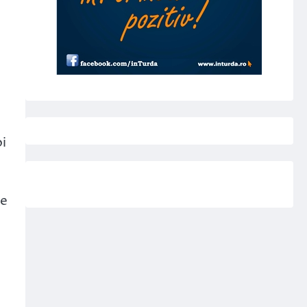
oi
de