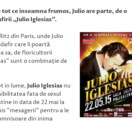
 tot ce inseamna frumos, Julio are parte, de o
irii „Julio Iglesias”.
itz din Paris, unde Julio
dafir care îi poartă
 sa, de floricultorii
esias” sunt o combinaţie de
ot in lume,
Julio Iglesias
nu
ibilitatea fata de sexul
stine in data de 22 mai la
imis ”mesagerii” pentru a le
omnisoare din inima