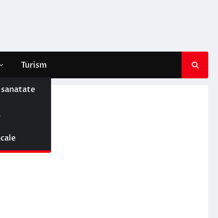
Turism
e sanatate
ă
ocale