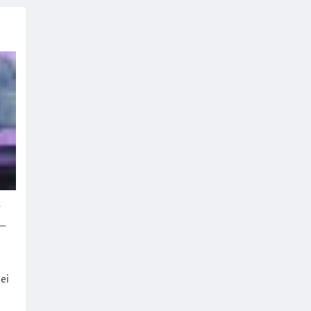
e
–
ei