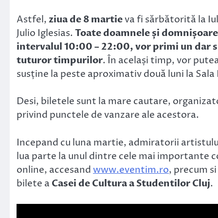
Astfel,
ziua de 8 martie
va fi sărbătorită la Iu
Julio Iglesias.
Toate doamnele și domnișoarele
intervalul 10:00 – 22:00, vor primi un dar sp
tuturor timpurilor
. În același timp, vor pute
susține la peste aproximativ două luni la Sala
Desi, biletele sunt la mare cautare, organizato
privind punctele de vanzare ale acestora.
Incepand cu luna martie, admiratorii artistului
lua parte la unul dintre cele mai importante co
online, accesand
www.eventim.ro
, precum si
bilete a
Casei de Cultura a Studentilor Cluj
.