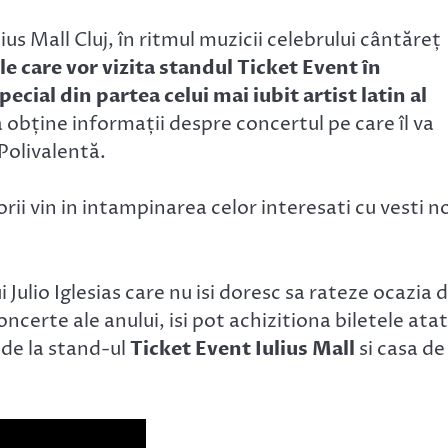
lius Mall Cluj, în ritmul muzicii celebrului cântăreț
 care vor vizita standul Ticket Event în
ecial din partea celui mai iubit artist latin al
a obține informații despre concertul pe care îl va
 Polivalentă.
rii vin in intampinarea celor interesati cu vesti n
 Julio Iglesias care nu isi doresc sa rateze ocazia 
ncerte ale anului, isi pot achizitiona biletele atat
 de la stand-ul
Ticket Event Iulius Mall
si casa de