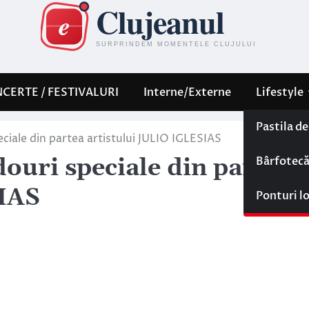
CERTE / FESTIVALURI
Interne/Externe
Lifestyle
Pastila d
ciale din partea artistului JULIO IGLESIAS
Bârfotec
ouri speciale din partea
SIAS
Ponturi l