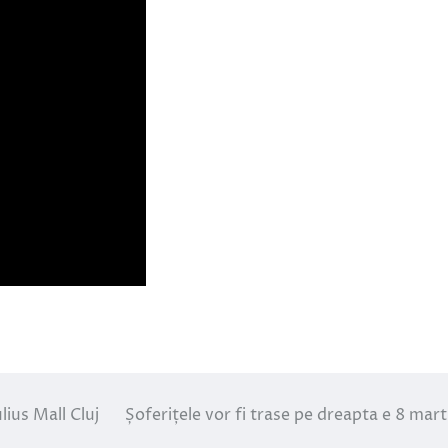
lius Mall Cluj
Șoferițele vor fi trase pe dreapta e 8 marti