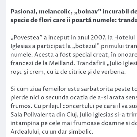
Link
Pasional, melancolic, „bolnav” incurabil de
specie de flori care ii poartă numele: trandaf
„Povestea” a inceput in anul 2007, la Hotelul R
Iglesias a participat la „botezul” primului tran
numele. Acesta a fost special creat, în onoarea
francezi de la Meilland. Trandafirii „Julio Igl
roşu şi crem, cu iz de citrice şi de verbena.
Si cum ziua femeilor este sarbatorita peste t
pierde nici o secunda ocazia de a-si arata sens
frumos. Cu prilejul concertului pe care il va su
Sala Polivalenta din Cluj, Julio Iglesias si-a tr
intampina pe cele mai frumoase doamne si d
Ardealului, cu un dar simbolic.