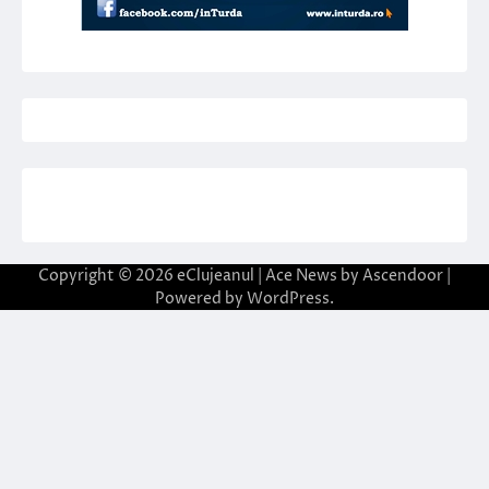
Copyright © 2026
eClujeanul
| Ace News by
Ascendoor
|
Powered by
WordPress
.