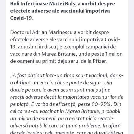
Boli Infecțioase Matei Balș, a vorbit despre
efectele adverse ale vaccinului împotriva
Covid-19.
Doctorul Adrian Marinescu a vorbit despre
efectele adverse ale vaccinului împotriva Covid-
19, aducând în discuție exemplul campaniei de
vaccinare din Marea Britanie, unde peste 1 milion
de oameni au primit deja serul de la Pfizer.
„A fost obținut într-un timp scurt vaccinul, dar s-
a obținut un vaccin cât se poate de sigur. Din
datele pe care le avem acum sunt mai puține
reacții adverse decât la majoritatea vaccinurilor de
pe piață. E vorba de eficiență, peste 90-95%. Din
cei care s-au vaccinat în Marea Britanie, probabil
un milion de oameni, nu a existat nicio reacție
adversă notabilă care să pună probleme. În afară
de cele locale și cele imediate, care au durat câteva