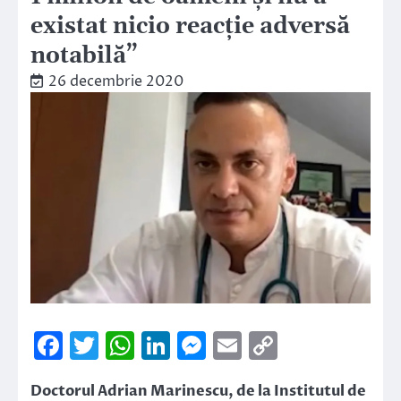
existat nicio reacție adversă
notabilă”
26 decembrie 2020
Facebook
Twitter
WhatsApp
LinkedIn
Messenger
Email
Copy
Link
Doctorul Adrian Marinescu, de la Institutul de