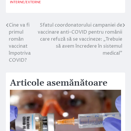
INTERNE/EXTERNE
Cine va fi
Sfatul coordonatorului campaniei de
Navigare
primul
vaccinare anti-COVID pentru românii
în
român
care refuză să se vaccineze: „Trebuie
vaccinat
să avem încredere în sistemul
articole
împotriva
medical”
COVID?
Articole asemănătoare