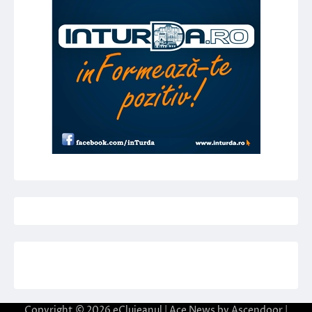
Copyright © 2026
eClujeanul
| Ace News by
Ascendoor
|