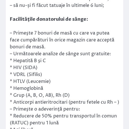
– să nu-și fi făcut tatuaje în ultimele 6 luni;
Facilităţile donatorului de sânge:
– Primeşte 7 bonuri de masă cu care va putea
face cumpărături în orice magazin care acceptă
bonuri de masă.
– Următoarele analize de sânge sunt gratuite:
* Hepatită B şi C
* HIV (SIDA)
* VDRL (Sifilis)
* HTLV (Leucemie)
* Hemoglobină
* Grup (A, B, O, AB), Rh (D)
* Anticorpi antieritrocitari (pentru fetele cu Rh – )
– Primeşte o adeverinţă pentru:
* Reducere de 50% pentru transportul în comun
(RATUC) pentru 1 lună