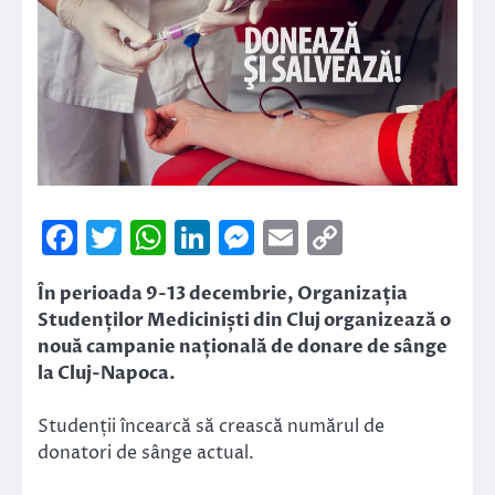
Facebook
Twitter
WhatsApp
LinkedIn
Messenger
Email
Copy
Link
În perioada 9-13 decembrie, Organizația
Studenților Mediciniști din Cluj organizează o
nouă campanie națională de donare de sânge
la Cluj-Napoca.
Studenții încearcă să crească numărul de
donatori de sânge actual.