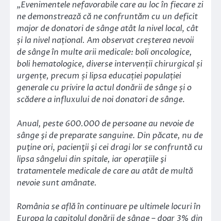
„Evenimentele nefavorabile care au loc în fiecare zi
ne demonstrează că ne confruntăm cu un deficit
major de donatori de sânge atât la nivel local, cât
și la nivel național. Am observat creșterea nevoii
de sânge în multe arii medicale: boli oncologice,
boli hematologice, diverse intervenții chirurgical și
urgențe, precum și lipsa educației populației
generale cu privire la actul donării de sânge și o
scădere a influxului de noi donatori de sânge.
Anual, peste 600.000 de persoane au nevoie de
sânge şi de preparate sanguine. Din păcate, nu de
puţine ori, pacienţii şi cei dragi lor se confruntă cu
lipsa sângelui din spitale, iar operaţiile şi
tratamentele medicale de care au atât de multă
nevoie sunt amânate.
România se află în continuare pe ultimele locuri în
Europa la capitolul donării de sânge – doar 3% din