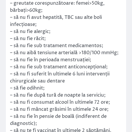
– greutate corespunzătoare: femei>50kg,
bărbați>60kg;
– să nu fi avut hepatită, TBC sau alte boli
infecțioase;
– să nu fie alergic;
– să nu fie răcit;
– să nu fie sub tratament medicamentos;
– să nu aibă tensiune arterială >180/100 mmHg;
– să nu fie în perioada menstruației;
– să nu fie sub tratament anticoncepțional;
– să nu fi suferit în ultimele 6 luni intervenții
chirurgicale sau dentare
– să fie odihnit;
– să nu fie după tură de noapte la serviciu;
– să nu fi consumat alcool în ultimele 72 ore;
– să nu fi mâncat grăsimi în ultimele 24 ore;
– să nu fie în pensie de boală (indiferent de
diagnostic);
– să nu te fi vaccinat în ultimele 2 săptămâni,