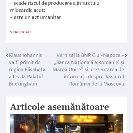
– scade riscul de producere a infarctului
miocardic acut;
– este un act umanitar
STIRI LOCALE
Klaus Iohannis
Vernisaj la BNR Cluj-Napoca –
Navigare
va fi primit de
„Banca Națională a României și
în
regina Elisabeta
Marea Unire” și prezentarea de
a II-a la Palatul
informații despre Tezaurul
articole
Buckingham
României de la Moscova
Articole asemănătoare