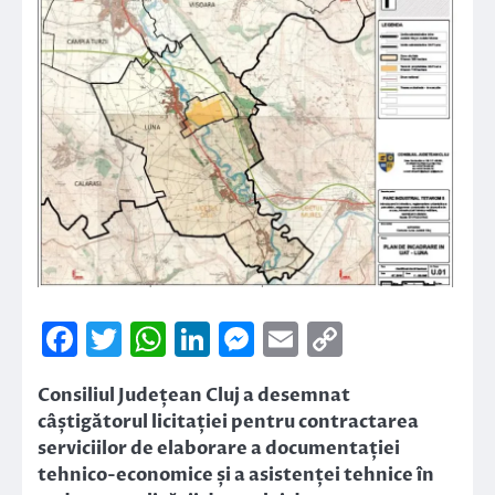
Facebook
Twitter
WhatsApp
LinkedIn
Messenger
Email
Copy
Link
Consiliul Județean Cluj a desemnat
câștigătorul licitației pentru contractarea
serviciilor de elaborare a documentației
tehnico-economice și a asistenței tehnice în