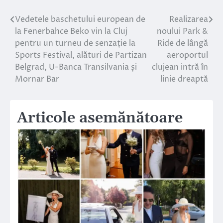
Vedetele baschetului european de
Realizarea
Navigare
la Fenerbahce Beko vin la Cluj
noului Park &
în
pentru un turneu de senzație la
Ride de lângă
Sports Festival, alături de Partizan
aeroportul
articole
Belgrad, U-Banca Transilvania și
clujean intră în
Mornar Bar
linie dreaptă
Articole asemănătoare