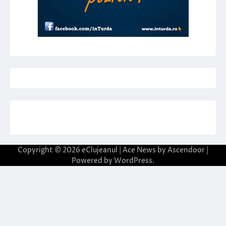
Copyright © 2026
eClujeanul
| Ace News by
Ascendoor
|
Powered by
WordPress
.