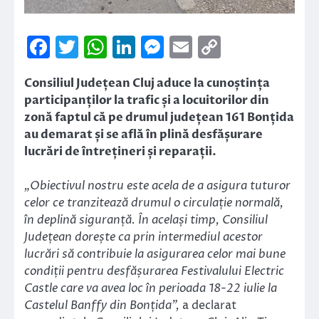
Facebook
Twitter
WhatsApp
LinkedIn
Messenger
Email
Copy
Link
Consiliul Județean Cluj aduce la cunoștința
participanților la trafic și a locuitorilor din
zonă faptul că pe drumul județean 161 Bonțida
au demarat și se află în plină desfășurare
lucrări de întrețineri și reparații.
„Obiectivul nostru este acela de a asigura tuturor
celor ce tranzitează drumul o circulație normală,
în deplină siguranță. În același timp, Consiliul
Județean dorește ca prin intermediul acestor
lucrări să contribuie la asigurarea celor mai bune
condiții pentru desfășurarea Festivalului Electric
Castle care va avea loc în perioada 18-22 iulie la
Castelul Banffy din Bonțida”,
a declarat