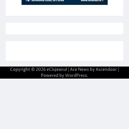
Copyright © 2026
eClujeanul
| Ace News by
Ascendoor
|
Powered by
WordPress
.