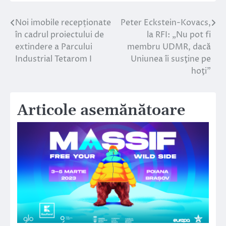
Noi imobile recepționate
Peter Eckstein-Kovacs,
Navigare
în cadrul proiectului de
la RFI: „Nu pot fi
în
extindere a Parcului
membru UDMR, dacă
Industrial Tetarom I
Uniunea îi susţine pe
articole
hoţi”
Articole asemănătoare