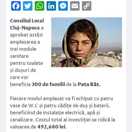
Facebook
Twitter
WhatsApp
LinkedIn
Messenger
Email
Copy
Link
Consiliul Local
Cluj-Napoca
a
aprobat astăzi
amplasarea a
trei module
sanitare
pentru toalete
și dușuri de
care vor
beneficia
300 de familii
de la
Pata Rât
.
Fiecare modul amplasat va fi echipat cu patru
vase de W.C și patru cădițe de duș și baterii,
beneficiind de instalație electrică, apă și
canalizare. Costul total al investiției se ridică la
valoarea de
492,680 lei
.