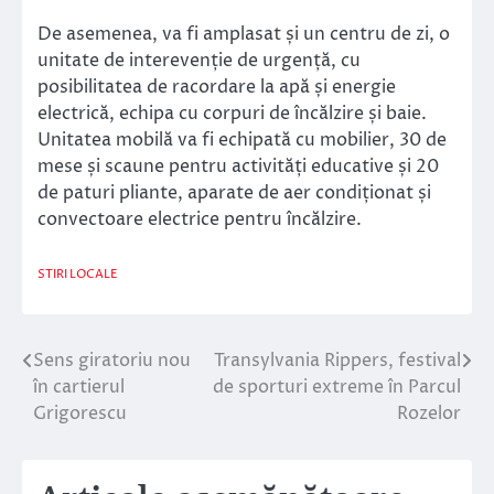
De asemenea, va fi amplasat și un centru de zi, o
unitate de interevenție de urgență, cu
posibilitatea de racordare la apă și energie
electrică, echipa cu corpuri de încălzire și baie.
Unitatea mobilă va fi echipată cu mobilier, 30 de
mese și scaune pentru activități educative și 20
de paturi pliante, aparate de aer condiționat și
convectoare electrice pentru încălzire.
STIRI LOCALE
Sens giratoriu nou
Transylvania Rippers, festival
Navigare
în cartierul
de sporturi extreme în Parcul
în
Grigorescu
Rozelor
articole