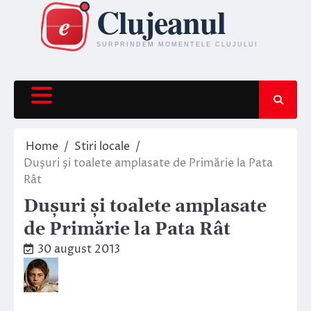
Skip
to
content
Home
Stiri locale
Duşuri şi toalete amplasate de Primărie la Pata
Rât
Duşuri şi toalete amplasate
de Primărie la Pata Rât
30 august 2013