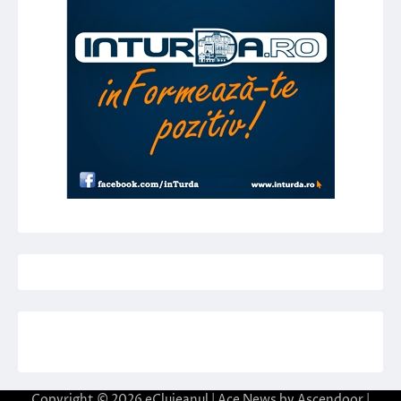
Copyright © 2026
eClujeanul
| Ace News by
Ascendoor
|