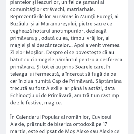
plantelor şi leacurilor, un fel de şamani ai
comunităţilor străvechi, matriarhale.
Reprezentările lor au rămas în Munţii Bucegi, ai
Buzăului şi ai Maramureşului, pietre sacre ce
veghează hotarul anotimpurilor, dezleagă
primăvara şi, odată cu ea, timpul vrăjilor, al
magiei şi al descântecelor… Apoi a venit vremea
Zilelor Moşilor. Despre ei se povesteşte că au
bătut cu ciomegele pământul pentru a desfereca
primăvara. Şi tot ei au prins Soarele care, în
teleaga lui fermecată, a încercat să fugă de pe
cer în ziua numită Cap de Primăvară. Săptămâna
trecută au fost Alexiile iar până la astăzi, data
Echinocţiului de Primăvară, am trăit un răstimp
de zile festive, magice.
În Calendarul Popular al românilor, Cuviosul
Alexie, prăznuit de biserica ortodoxă pe 17
martie, este eclipsat de Moş Alexe sau Alexie cel