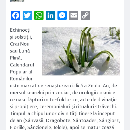
Facebook
Twitter
WhatsApp
LinkedIn
Messenger
Email
Copy
Link
Echinocţii
şi solstiţii,
Crai Nou
sau Lună
Plină,
Calendarul
Popular al
Românilor
este marcat de renaşterea ciclică a Zeului An, de
mersul soarelui prin zodiac, de orologii cosmice
ce nasc făpturi mito-folclorice, acte de divinaţie
şi propiţiere, ceremonialuri şi ritualuri străvechi.
Timpul ia chipul unor divinităţi tinere la început
de an (Sânvasii, Dragobete, Sântoader, Sângiorz,
Floriile, Sânzienele, Ielele), apoi se maturizează