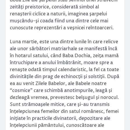
două Zile ale şarpelui stau semnul unei străvechi
zeităţi preistorice, considerată simbol al
renaşterii ciclice a naturii, imaginea şarpelui
muşcându-şi coada fiind una dintre cele mai
cunoscute reprezentări a veşnicei reîntoarceri.
Luna martie, este una dintre lunile în care relicve
ale unor sărbători matriarhale se manifestă încă
în hotarul satului, când Baba Dochia, zeiţa mamă
întruchipare a anului îmbătrânit, moare spre a
renaşte odată timpul calendaristic, la fel ca toate
divinităţile din prag de echinocţii şi solstiţii. După
ea au venit Zilele Babelor, ale Babele noatre
“cosmice” care schimbă anotimpurile, leagă şi
dezleagă vremea, prevestesc belşugul şi norocul.
Sunt strămoaşele mitice, care şi-au transmis
înţelepciunea femeilor din satul românesc, femei
iniţiate în practicile divinatorii, depozitare ale
înţelepciunii pământului, cunoscătoare ale