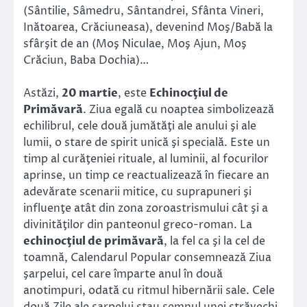
(Sântilie, Sâmedru, Sântandrei, Sfânta Vineri,
Inătoarea, Crăciuneasa), devenind Moş/Babă la
sfârşit de an (Moş Niculae, Moş Ajun, Moş
Crăciun, Baba Dochia)…
Astăzi,
20 martie
, este
Echinocţiul de
Primăvară
. Ziua egală cu noaptea simbolizează
echilibrul, cele două jumătăţi ale anului şi ale
lumii, o stare de spirit unică şi specială. Este un
timp al curăţeniei rituale, al luminii, al focurilor
aprinse, un timp ce reactualizează în fiecare an
adevărate scenarii mitice, cu suprapuneri şi
influenţe atât din zona zoroastrismului cât şi a
divinităţilor din panteonul greco-roman. La
echinocţiul de primăvară
, la fel ca şi la cel de
toamnă, Calendarul Popular consemnează Ziua
şarpelui, cel care împarte anul în două
anotimpuri, odată cu ritmul hibernării sale. Cele