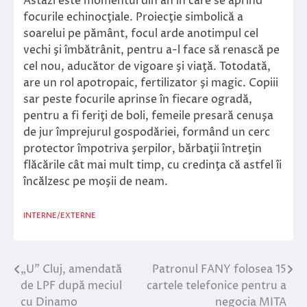
Astăzi este momentul din an în care se aprind
focurile echinocţiale. Proiecţie simbolică a
soarelui pe pământ, focul arde anotimpul cel
vechi şi îmbătrânit, pentru a-l face să renască pe
cel nou, aducător de vigoare şi viaţă. Totodată,
are un rol apotropaic, fertilizator şi magic. Copiii
sar peste focurile aprinse în fiecare ogradă,
pentru a fi feriţi de boli, femeile presară cenuşa
de jur împrejurul gospodăriei, formând un cerc
protector împotriva şerpilor, bărbaţii întreţin
flăcările cât mai mult timp, cu credinţa că astfel îi
încălzesc pe moşii de neam.
INTERNE/EXTERNE
„U” Cluj, amendată
Patronul FANY folosea 15
Navigare
de LPF după meciul
cartele telefonice pentru a
în
cu Dinamo
negocia MITA