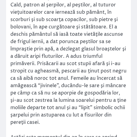
Cald, patron al şerpilor, al peştilor, al tuturor
vieţuitoarelor care iernează sub pământ, în
scorburi şi sub scoarţa copacilor, sub pietre şi
bolovani, în ape curgătoare şi stătătoare. El a
deschis pământul să iasă toate vietăţile ascunse
de frigul iernii, a dat porunca peştilor sa se
împraştie prin apă, a dezlegat glasul broaştelor şi
a dăruit aripi fluturilor. A adus triumful
primăverii. Prisăcarii au scot stupii afară şi i-au
stropit cu agheasmă, pescarii au ţinut post negru
ca să aibă noroc tot anul. Femeile au încercat să
amăgească “jivinele”, ducându-le sare şi mâncare
pe câmp ca să nu se aporpie de gospodăria lor,
şi-au scot zestrea la lumina soarelui pentru a ţine
moliile departe tot anul şi au “lipit” simbolic ochii
şarpelui prin astuparea cu lut a fisurilor din
pereţii casei.