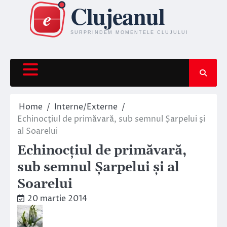
Skip
to
content
Home
Interne/Externe
Echinocţiul de primăvară, sub semnul Şarpelui şi
al Soarelui
Echinocţiul de primăvară,
sub semnul Şarpelui şi al
Soarelui
20 martie 2014