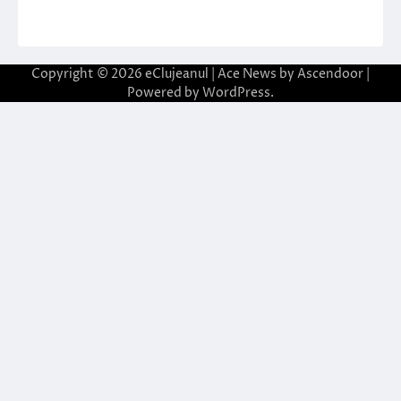
Copyright © 2026
eClujeanul
| Ace News by
Ascendoor
|
Powered by
WordPress
.