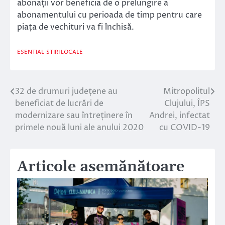
abonații vor beneficia de o prelungire a
abonamentului cu perioada de timp pentru care
piața de vechituri va fi închisă.
ESENTIAL
STIRI LOCALE
32 de drumuri județene au
Mitropolitul
Navigare
beneficiat de lucrări de
Clujului, ÎPS
în
modernizare sau întreținere în
Andrei, infectat
primele nouă luni ale anului 2020
cu COVID-19
articole
Articole asemănătoare