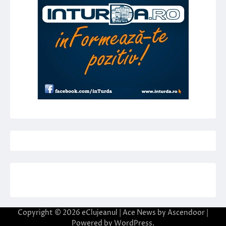
Copyright © 2026
eClujeanul
| Ace News by
Ascendoor
|
Powered by
WordPress
.