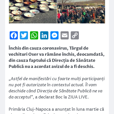
Facebook
Twitter
WhatsApp
LinkedIn
Messenger
Email
Copy
Link
Închis din cauza coronavirus, Târgul de
vechituri Oser va rămâne închis, deocamdată,
din cauza faptului că Direcția de Sănătate
Publică nu a acordat avizul de a fi deschis.
„Astfel de manifestări cu foarte mulți participanți
nu pot fi autorizate în contextul actual. Îl vom
deschide când Direcția de Sănătate Publică ne va
da acceptul”
, a declarat Boc la ZIUA LIVE.
Primăria Cluj-Napoca a anunțat în luna martie că